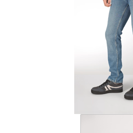
36
38
40
Straight L
MARLEY b
€ 49,97
€ 