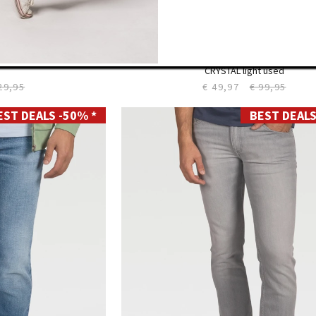
hirt
Slim LC110
CRYSTAL light used
29,95
€ 49,97
€ 99,95
EST DEALS -50% *
BEST DEALS
28
29
30
31
32
33
34
35
36
38
40
42
44