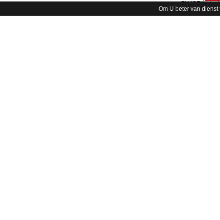
29
Om U beter van dienst 
30
31
32
33
34
35
36
38
40
42
44