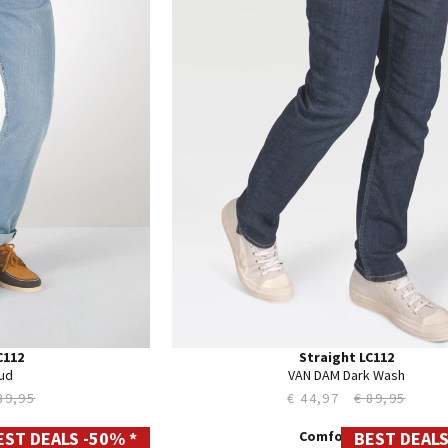
35
36
38
40
42
44
C112
Straight LC112
ud
VAN DAM Dark Wash
89,95
€ 44,97
€ 89,95
EST DEALS -50% *
BEST DEALS
29