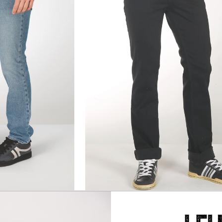
34
35
36
38
40
C112
Slim LC106
lue
NERO Pure Black
99,95
€ 44,97
€ 89,95