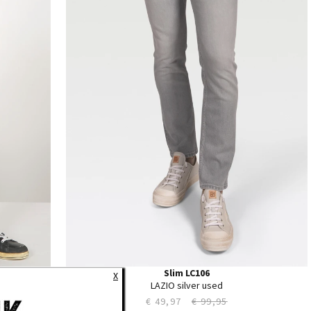
34
35
36
38
40
Slim LC106
X
LAZIO silver used
€ 49,97
€ 99,95