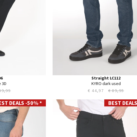
44
06
Straight LC112
e 3D
KYRO dark used
89,95
€ 44,97
€ 89,95
EST DEALS -50% *
BEST DEALS
28
29
30
31
32
33