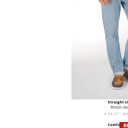
35
36
38
40
42
44
Straight L
ROGO clo
€ 44,97
€ 
B
28