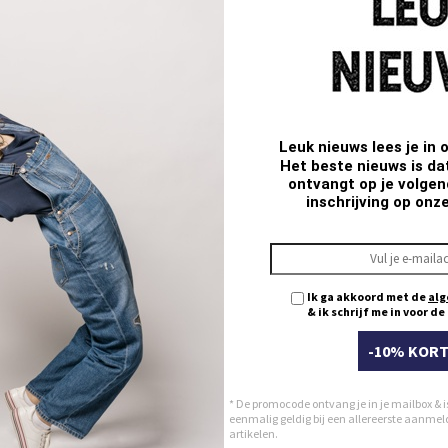
EST DEALS -50% *
BEST DEALS
28
29
30
31
32
33
Leuk nieuws lees je in 
34
Het beste nieuws is da
35
ontvangt op je volgend
inschrijving op onz
36
38
40
Ik ga akkoord met de
alg
& ik schrijf me in voor d
-10% KORT
* De promocode ontvang je in je mailbox & i
eenmalig geldig bij een allereerste aanmeldi
artikelen.