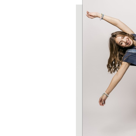
B
S
M
L
XL
XXL
XXXL