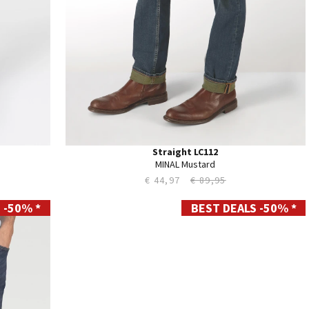
Straight LC112
MINAL Mustard
€ 44,97
€ 89,95
 -50% *
BEST DEALS -50% *
28
29
30
31
32
33
34