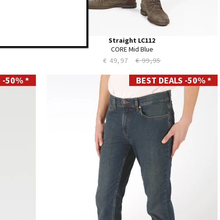
Straight LC112
CORE Mid Blue
€ 49,97
€ 99,95
 -50% *
BEST DEALS -50% *
28
29
30
31
32
33
34
35
36
38
40
42
44