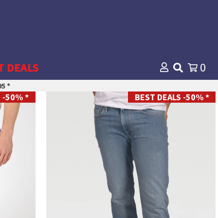
T DEALS
0
5 *
 -50% *
BEST DEALS -50% *
28
29
30
31
32
33
34
35
36
38
40
42