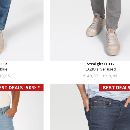
C112
Straight LC112
 blue
LAZIO silver used
99,95
€ 49,97
€ 99,95
EST DEALS -50% *
BEST DEALS
28
29
30
31
32
33
34