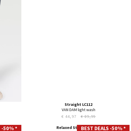
35
36
38
40
42
44
Straight LC112
VAN DAM light wash
€ 44,97
€ 89,95
 -50% *
BEST DEALS -50% *
28