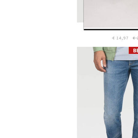
AUSTIN T-S
€ 14,97
€ 
B
28
29
30
31
32
33
34
35
36
38
40
42
44