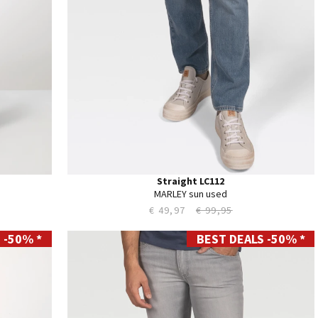
44
Straight LC112
MARLEY sun used
€ 49,97
€ 99,95
 -50% *
BEST DEALS -50% *
28
29
30
31
32
33