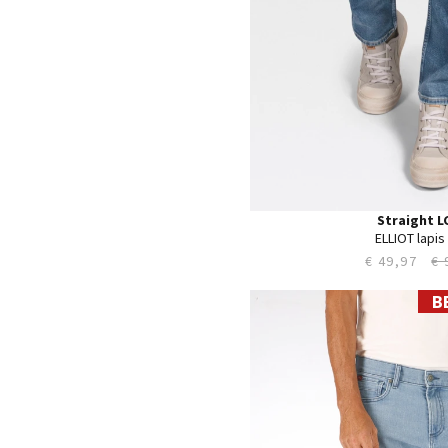
Straight L
ELLIOT lapis
€ 49,97
€ 
B
28
29
30
31
32
33
34