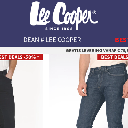
DEAN # LEE COOPER
BES
GRATIS LEVERING VANAF € 79,9
EST DEALS -50% *
BEST DEALS
28
29
30
31
32
33
34
35
36
38
40
42