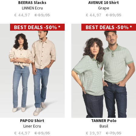
BEERAS Slacks
AVENUE 10 Shirt
LINNEN Ecru
Grape
€ 44,97
€ 89,95
€ 44,97
€ 89,95
BEST DEALS -50% *
BEST DEALS -50% *
S
S
M
M
L
L
XL
XL
XXL
XXL
XXXL
XXXL
PAPOU Shirt
TANNER Polo
Liner Ecru
Basil
€ 44,97
€ 89,95
€ 39,97
€ 79,95