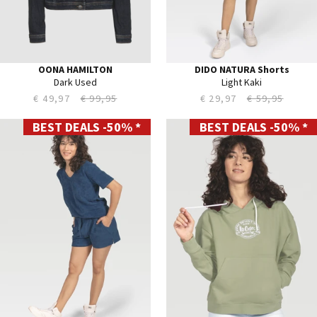
34
OONA HAMILTON
DIDO NATURA Shorts
Dark Used
Light Kaki
€ 49,97
€ 99,95
€ 29,97
€ 59,95
BEST DEALS -50% *
BEST DEALS -50% *
S
XS
M
S
L
M
XL
L
XXL
XL
XXL