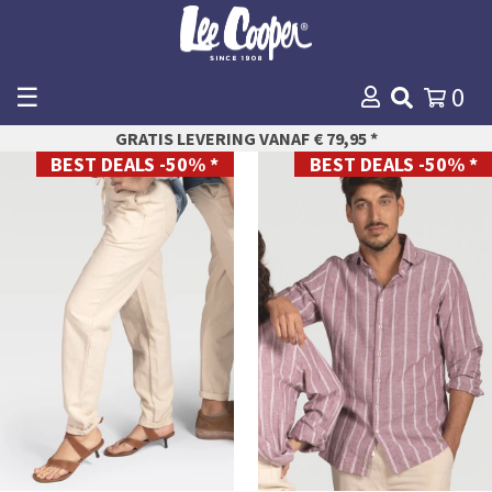
☰
0
WINKELMANDJE
GRATIS LEVERING VANAF € 79,95 *
AFREKENEN
BEST DEALS -50% *
BEST DEALS -50% *
XS
S
S
M
M
L
L
XL
XL
XXL
XXL
XXXL