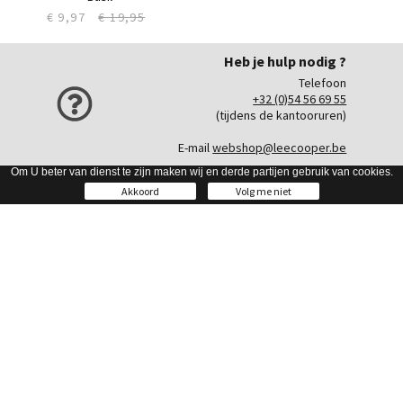
€ 9,97
€ 19,95
Heb je hulp nodig ?
Telefoon
+32 (0)54 56 69 55
(tijdens de kantooruren)
E-mail
webshop@leecooper.be
Om U beter van dienst te zijn maken wij en derde partijen gebruik van cookies.
Onze Collectie
Akkoord
Volg me niet
Heren
Dames
Kids
Unisex
Info
Bestellen & betalen
Verzending
Retours
Algemene voorwaarden
Privacy