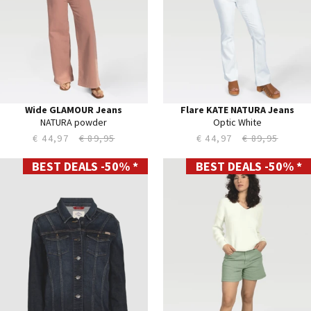
31
31
32
32
33
33
34
34
Wide GLAMOUR Jeans
Flare KATE NATURA Jeans
NATURA powder
Optic White
€ 44,97
€ 89,95
€ 44,97
€ 89,95
BEST DEALS -50% *
BEST DEALS -50% *
XS
24
S
25
M
26
L
27
XL
28
XXL
29
30
31
32
33