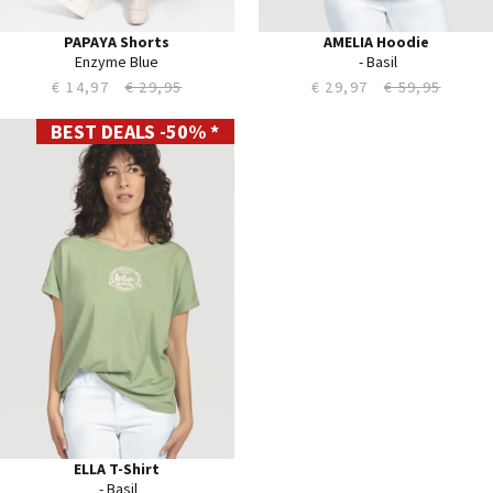
PAPAYA Shorts
AMELIA Hoodie
Enzyme Blue
‎ - Basil
€ 14,97
€ 29,95
€ 29,97
€ 59,95
BEST DEALS -50% *
XS
S
M
L
XL
XXL
ELLA T-Shirt
‎ - Basil