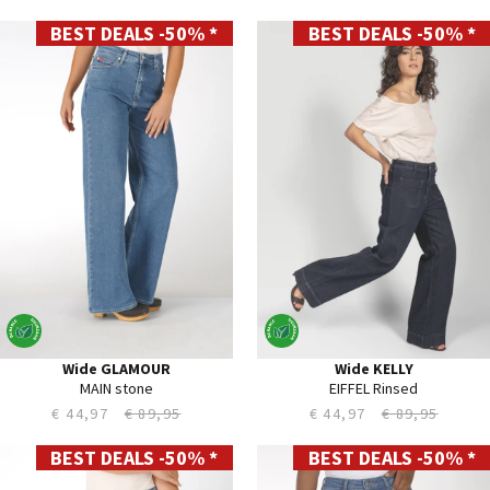
BEST DEALS -50% *
BEST DEALS -50% *
25
24
26
25
27
26
28
27
29
28
30
29
31
30
32
31
33
32
34
33
34
35
36
Wide GLAMOUR
Wide KELLY
MAIN stone
EIFFEL Rinsed
€ 44,97
€ 89,95
€ 44,97
€ 89,95
BEST DEALS -50% *
BEST DEALS -50% *
26
24
27
25