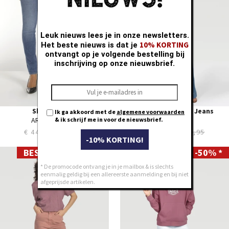
29
29
30
30
31
31
Leuk nieuws lees je in onze newsletters.
10% KORTING
32
32
Het beste nieuws is dat je
ontvangt op je volgende bestelling bij
33
33
inschrijving op onze nieuwsbrief.
34
34
35
36
Skinny KENZA
Wide KELLY REMO Jeans
Ik ga akkoord met de
algemene voorwaarden
& ik schrijf me in voor de nieuwsbrief.
ARA worn used
Mid used
€ 44,97
€ 89,95
€ 44,97
€ 89,95
-10% KORTING!
BEST DEALS -50% *
BEST DEALS -50% *
24
24
25
25
* De promocode ontvang je in je mailbox & is slechts
eenmalig geldig bij een allereerste aanmelding en bij niet
26
26
afgeprijsde artikelen.
27
27
28
28
29
29
30
30