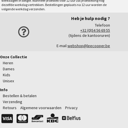
werkdagen in België. Wanneer je bestelt voor 12 uur zal je bestelling nog
dezelfde werkdag vertrekken. Bestellingen geplaats na 12 uur worden de
volgende werkdag verzonden.
Heb je hulp nodig ?
Telefoon
+32 (0)54 56 69 55
(tijdens de kantooruren)
E-mail
webshop@leecooper.be
Onze Collectie
Heren
Dames
Kids
Unisex
Info
Bestellen & betalen
Verzending
Retours
Algemene voorwaarden
Privacy