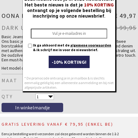
10% KORTING
Het beste nieuws is dat je
ontvangt op je volgende bestelling bij
OONA HAMILTON
€ 49,97
inschrijving op onze nieuwsbrief.
DARK USED
€ 99,95
Basic Jeansjacket – Tijdloze Vintage Look
Ons basic jeansjacket heeft een regular fit en is uitgerust met twee
Ik ga akkoord met de
algemene voorwaarden
borstzakken. Gemaakt van een prachtige donkere stonewashed denim
& ik schrijf me in voor de nieuwsbrief.
met authentieke fading, straalt deze jas een echte vintage uitstraling uit.
De oudzilveren knopen en rivets geven het geheel een extra retro touch.
Een must-have voor elke denimliefhebber!
lees meer...
-10% KORTING!
✔ Regular fit voor een comfortabele pasvorm
Het model draagt een Small.
✔ Twee functionele borstzakken
* De promocode ontvang je in je mailbox & is slechts
✔ Donkere stonewashed denim met authentieke fading
MAAT
eenmalig geldig bij een allereerste aanmelding en bij niet
✔ Vintage look met oudzilveren knopen en rivets.
afgeprijsde artikelen.
Materiaal
QTY
Katoen
99 %
Elastaan
1 %
GRATIS LEVERING VANAF € 79,95 (ENKEL BE)
Eens je bestelling werd verzonden zal deze geleverd worden binnen de 1 à 2