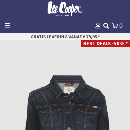
☰
0
WINKELMANDJE
GRATIS LEVERING VANAF € 79,95 *
AFREKENEN
BEST DEALS -50% *