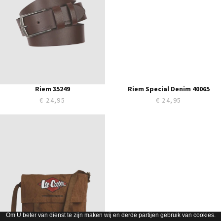
115
110
115
120
125
Riem 35249
Riem Special Denim 40065
€ 24,95
€ 24,95
ONE
Om U beter van dienst te zijn maken wij en derde partijen gebruik van cookies.