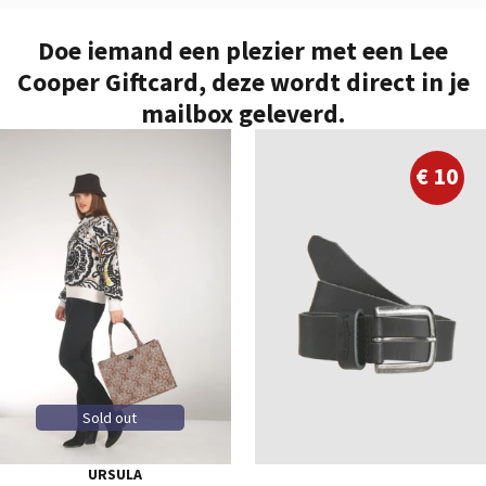
Doe iemand een plezier met een Lee
Cooper Giftcard, deze wordt direct in je
mailbox geleverd.
85
90
€ 10
95
100
105
110
115
Sold out
URSULA