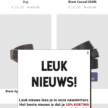
Bag
Riem Casual 35295
€ 18,00
€ 49,95
€ 10,00
€ 19,95
80
85
90
95
100
105
110
X
115
120
125
Tijdelijk
uitverkocht
Riem Special Denim 40065
Riem 35249
€ 24,95
€ 24,95
Leuk nieuws lees je in onze newsletters.
10% KORTING
Het beste nieuws is dat je
ONE
75