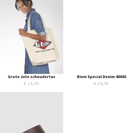
95
100
105
110
115
120
125
Grote Jute schoudertas
Riem Special Denim 40065
€ 14,95
€ 24,95
85
80
90
85
95
90
100
95
105
100
110
105