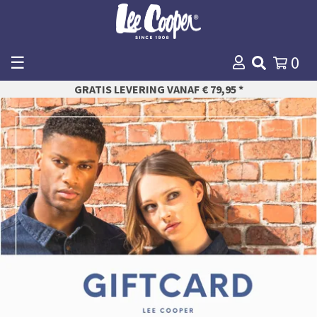
☰
0
WINKELMANDJE
GRATIS LEVERING VANAF € 79,95 *
AFREKENEN