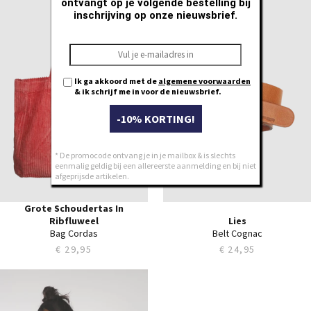
ontvangt op je volgende bestelling bij
80
inschrijving op onze nieuwsbrief.
85
90
95
100
Ik ga akkoord met de
algemene voorwaarden
105
& ik schrijf me in voor de nieuwsbrief.
-10% KORTING!
* De promocode ontvang je in je mailbox & is slechts
eenmalig geldig bij een allereerste aanmelding en bij niet
afgeprijsde artikelen.
Grote Schoudertas In
Ribfluweel
Lies
Bag Cordas
Belt Cognac
€ 29,95
€ 24,95
ONE
80
85
90