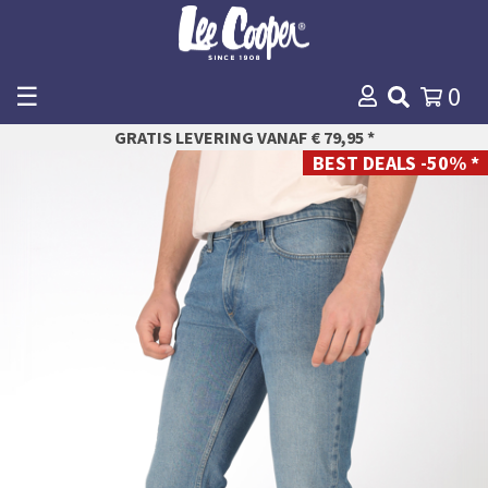
☰
0
WINKELMANDJE
GRATIS LEVERING VANAF € 79,95 *
AFREKENEN
BEST DEALS -50% *