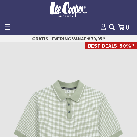
☰
0
WINKELMANDJE
GRATIS LEVERING VANAF € 79,95 *
AFREKENEN
BEST DEALS -50% *