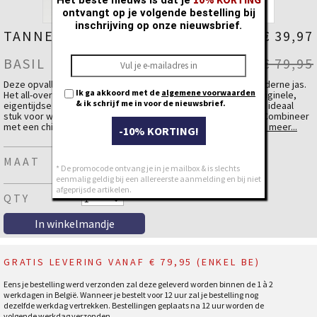
ontvangt op je volgende bestelling bij
inschrijving op onze nieuwsbrief.
TANNER POLO
€ 39,97
BASIL
€ 79,95
Deze opvallende polo brengt een vleugje nostalgie in een moderne jas.
Ik ga akkoord met de
algemene voorwaarden
Het all-over retro motief in een trendy kleur zorgt voor een originele,
& ik schrijf me in voor de nieuwsbrief.
eigentijdse look. Dankzij de rechte, comfortabele fit is dit een ideaal
stuk voor wie houdt van stijlvolle casual outfits met karakter. Combineer
met een chino of short voor een zomerse, verfijnde look.
lees meer...
-10% KORTING!
Materiaal
Katoen
55 %
MAAT
* De promocode ontvang je in je mailbox & is slechts
Acryl
45 %
eenmalig geldig bij een allereerste aanmelding en bij niet
afgeprijsde artikelen.
QTY
GRATIS LEVERING VANAF € 79,95 (ENKEL BE)
Eens je bestelling werd verzonden zal deze geleverd worden binnen de 1 à 2
werkdagen in België. Wanneer je bestelt voor 12 uur zal je bestelling nog
dezelfde werkdag vertrekken. Bestellingen geplaats na 12 uur worden de
volgende werkdag verzonden.