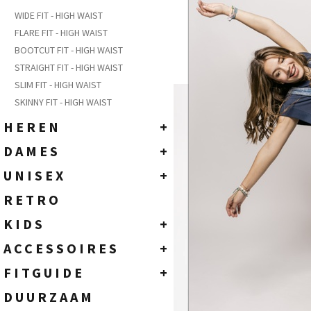
SLIM
WIDE FIT - HIGH WAIST
LC106
FLARE FIT - HIGH WAIST
BOOTCUT FIT - HIGH WAIST
STRAIGHT FIT - HIGH WAIST
SLIM FIT - HIGH WAIST
28
SKINNY FIT - HIGH WAIST
29
30
HEREN
+
31
DENIM JEANS
DAMES
+
32
COLOR PANTS
33
DENIM JEANS
UNISEX
+
34
T-SHIRTS
COLOR PANTS & OTHERS
T-SHIRTS
RETRO
35
JASSEN - KNITWEAR
36
TOPS
JEANS
KIDS
+
38
HEMDEN - SWEATS - POLO
ACCESSOIRES
KIDS - 2 TOT 6 JAAR
40
ACCESSOIRES
+
ACCESSOIRES
JUNIOR - 8 TOT 16 JAAR
RIEMEN
FITGUIDE
+
ECO
SOKKEN
HEREN
DUURZAAM