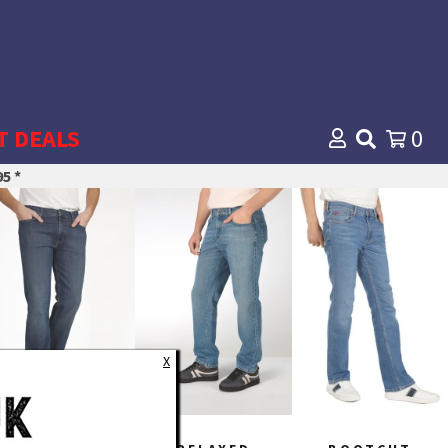
T DEALS
0
5 *
X