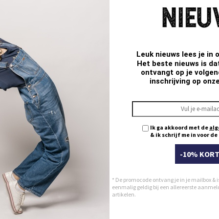
TAPERED
SLIM
STRAIGHT
LC108
LC110
LC112
Leuk nieuws lees je in 
Het beste nieuws is da
ontvangt op je volgend
inschrijving op onz
Ik ga akkoord met de
alg
& ik schrijf me in voor d
-10% KORT
* De promocode ontvang je in je mailbox & i
eenmalig geldig bij een allereerste aanmeldi
artikelen.