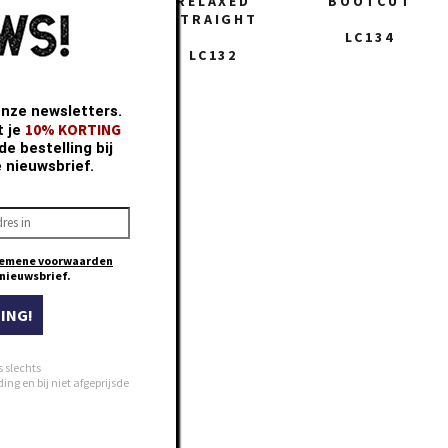
COMFORT
RELAXED
BOOTCUT
STRAIGHT
LC116
LC134
LC132
onze newsletters.
10% KORTING
t je
e bestelling bij
e nieuwsbrief.
emene voorwaarden
e nieuwsbrief.
ING!
s slechts
ng en bij niet afgeprijsde