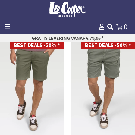
☰
0
WINKELMANDJE
GRATIS LEVERING VANAF € 79,95 *
AFREKENEN
BEST DEALS -50% *
BEST DEALS -50% *
S
S
M
M
L
L
XL
XL
XXL
XXL
XXXL
XXXL