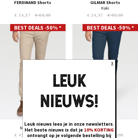
FERDINAND Shorts
GILMAR Shorts
Kaki
€ 34,97
€ 69,95
€ 34,97
€ 69,95
BEST DEALS -50% *
BEST DEALS -50% *
28
28
29
29
30
30
31
31
32
32
33
33
X
34
34
35
35
36
36
38
38
40
40
CHARLES
CHARLES
Leuk nieuws lees je in onze newsletters.
NORVIK beige
NORVIK navy
10% KORTING
Het beste nieuws is dat je
€ 49,97
€ 99,95
€ 49,97
€ 99,95
ontvangt op je volgende bestelling bij