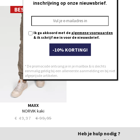
inschrijving op onze nieuwsbrief.
BEST DEALS -50% *
28
29
30
31
Ik ga akkoord met de
algemene voorwaarden
32
& ik schrijf me in voor de nieuwsbrief.
33
-10% KORTING!
34
35
36
* De promocode ontvang je in je mailbox & is slechts
eenmalig geldig bij een allereerste aanmelding en bij niet
38
afgeprijsde artikelen.
40
42
44
MAXX
NORVIK kaki
€ 49,97
€ 99,95
Heb je hulp nodig ?