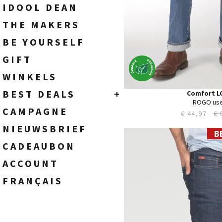
TASSEN
DAMES
IDOOL DEAN
THE MAKERS
BE YOURSELF
GIFT
WINKELS
BEST DEALS
+
Comfort L
ROGO us
HEREN
CAMPAGNE
€ 44,97
€ 
DAMES
NIEUWSBRIEF
B
28
CADEAUBON
29
30
ACCOUNT
31
32
FRANÇAIS
33
34
35
36