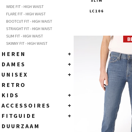
SLIM
WIDE FIT - HIGH WAIST
LC106
FLARE FIT - HIGH WAIST
BOOTCUT FIT - HIGH WAIST
STRAIGHT FIT - HIGH WAIST
SLIM FIT - HIGH WAIST
B
29
SKINNY FIT - HIGH WAIST
30
31
HEREN
+
32
DENIM JEANS
DAMES
+
33
COLOR PANTS
34
DENIM JEANS
UNISEX
+
35
T-SHIRTS
COLOR PANTS & OTHERS
T-SHIRTS
RETRO
36
JASSEN - KNITWEAR
38
TOPS
JEANS
KIDS
+
40
HEMDEN - SWEATS - POLO
ACCESSOIRES
KIDS - 2 TOT 6 JAAR
42
ACCESSOIRES
+
ACCESSOIRES
44
JUNIOR - 8 TOT 16 JAAR
RIEMEN
FITGUIDE
+
ECO
SOKKEN
HEREN
DUURZAAM