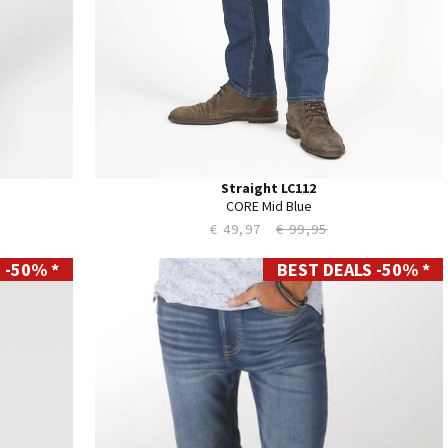
Straight LC112
CORE Mid Blue
€ 49,97
€ 99,95
 -50% *
BEST DEALS -50% *
S
M
L
XL
XXL
XXXL