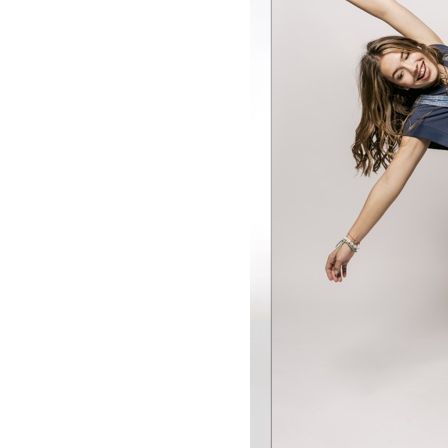
32
33
34
35
36
38
40