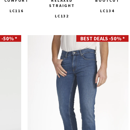
COMFORT
RELAXED
BOOTCUT
STRAIGHT
LC116
LC134
LC132
 -50% *
BEST DEALS -50% *
28
29
30
31
32
33
34
35
36
38
40
42
44