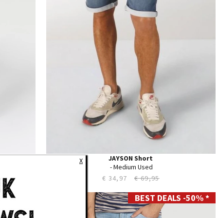
JAYSON Short
X
‎ - Medium Used
€ 34,97
€ 69,95
 -50% *
BEST DEALS -50% *
28
29