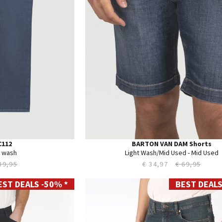
40
42
44
C112
BARTON VAN DAM Shorts
t wash
Light Wash/Mid Used - Mid Used
89,95
€ 34,97
€ 69,95
EST DEALS -50% *
BEST DEALS
28
29
30
31