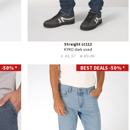
Straight LC112
KYRO dark used
€ 44,97
€ 89,95
 -50% *
BEST DEALS -50% *
28
29
30
31
32
33
34
35
36
38