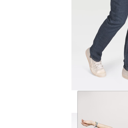
38
40
42
44
Straight L
VAN DAM Dar
€ 44,97
€ 
B
30
31