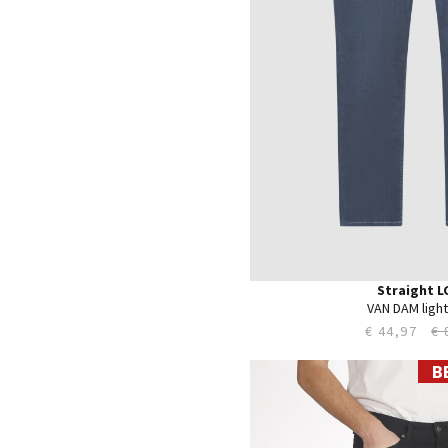
40
42
44
Straight L
VAN DAM ligh
€ 44,97
€ 
B
27
28
29
30