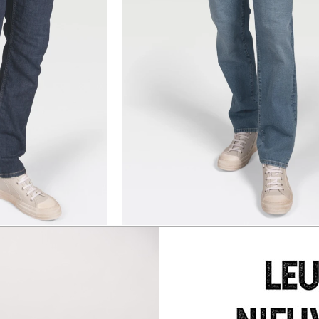
38
40
42
44
C112
Comfort LC116
k Wash
ELLIOT faded used
89,95
€ 49,97
€ 99,95
EST DEALS -50% *
BEST DEALS
28
29