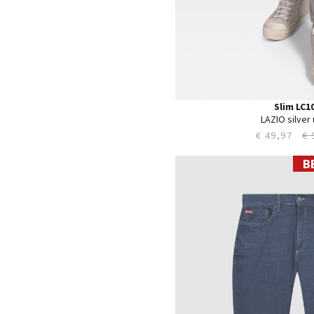
Slim LC1
LAZIO silver
€ 49,97
€ 
B
28
29
30
31
32
33
34
35
36
38