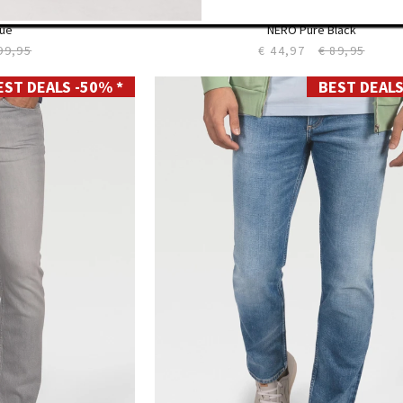
C112
Slim LC106
lue
NERO Pure Black
99,95
€ 44,97
€ 89,95
EST DEALS -50% *
BEST DEALS
28
29
30
31
32
33
34
35
36
38
40
42
44