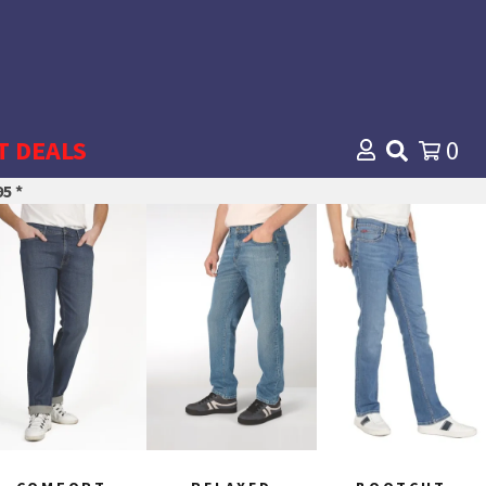
T DEALS
0
5 *