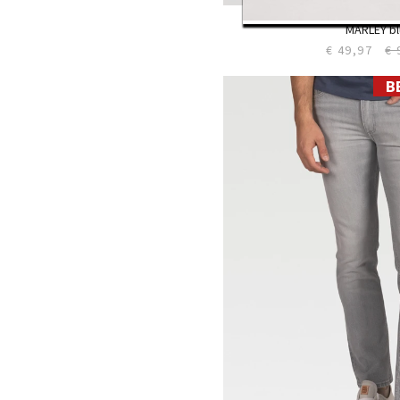
Straight L
MARLEY b
€ 49,97
€ 
B
28
29
30
31
32
33
34
35
36
38
40