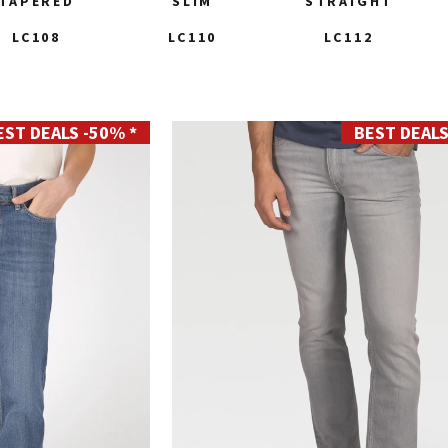
TAPERED
SLIM
STRAIGHT
LC108
LC110
LC112
EST DEALS -50% *
BEST DEALS
28
29
30
31
32
33
34
35
36
38
40
42
44