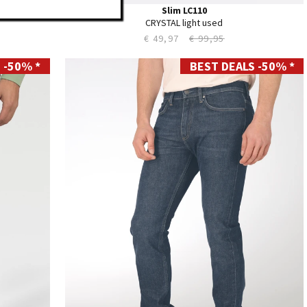
Slim LC110
CRYSTAL light used
€ 49,97
€ 99,95
 -50% *
BEST DEALS -50% *
28
29
30
31
32
33
34
35
36
38
40
42
44