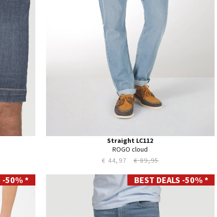
40
42
44
Straight LC112
ROGO cloud
€ 44,97
€ 89,95
 -50% *
BEST DEALS -50% *
28
29
30
31