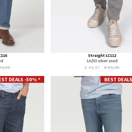
C116
Straight LC112
ed
LAZIO silver used
89,95
€ 49,97
€ 99,95
EST DEALS -50% *
BEST DEALS
28
29
30
31
32
33
34
35
36