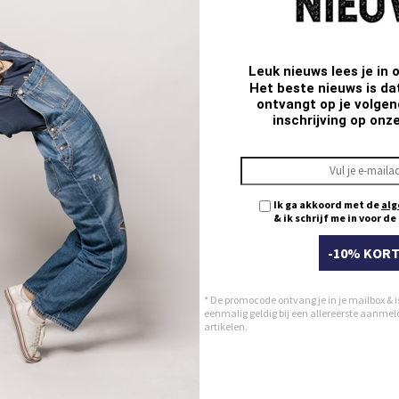
30
31
32
33
Leuk nieuws lees je in 
34
Het beste nieuws is da
35
ontvangt op je volgend
inschrijving op onz
36
38
40
Ik ga akkoord met de
alg
& ik schrijf me in voor d
-10% KORT
* De promocode ontvang je in je mailbox & i
eenmalig geldig bij een allereerste aanmeldi
artikelen.