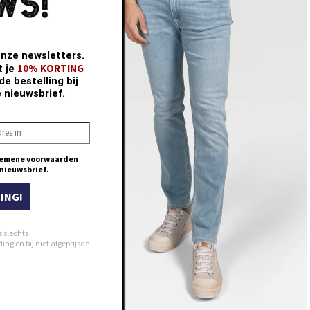
30
31
32
33
onze newsletters.
34
10% KORTING
t je
35
e bestelling bij
e nieuwsbrief.
36
38
40
emene voorwaarden
e nieuwsbrief.
ING!
s slechts
ng en bij niet afgeprijsde