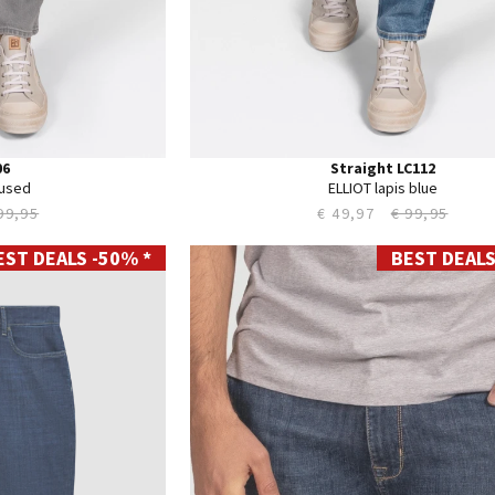
06
Straight LC112
 used
ELLIOT lapis blue
99,95
€ 49,97
€ 99,95
EST DEALS -50% *
BEST DEALS
28
29
30
31
32
33
34
35
36
38