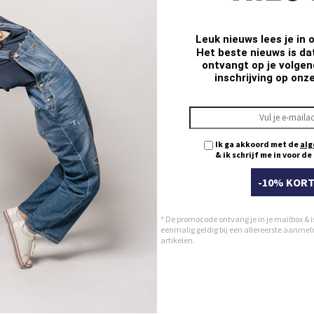
Leuk nieuws lees je in 
Het beste nieuws is da
ontvangt op je volgend
inschrijving op onz
Ik ga akkoord met de
alg
& ik schrijf me in voor d
-10% KORT
* De promocode ontvang je in je mailbox & i
eenmalig geldig bij een allereerste aanmeldi
artikelen.