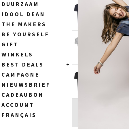
SOKKEN
HEREN
DUURZAAM
WIDE FIT - HIGH WAIST
TASSEN
DAMES
IDOOL DEAN
FLARE FIT - HIGH WAIST
BOOTCUT FIT - HIGH WAIST
THE MAKERS
STRAIGHT FIT - HIGH WAIST
BE YOURSELF
SLIM FIT - HIGH WAIST
SKINNY FIT - HIGH WAIST
GIFT
WINKELS
BEST DEALS
+
HEREN
CAMPAGNE
DAMES
NIEUWSBRIEF
CADEAUBON
ACCOUNT
FRANÇAIS