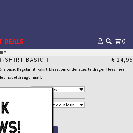
T DEALS
0
5 *
T-SHIRT BASIC T
€ 24,95
Ons basic Regular fit T-shirt. Ideaal om onder alles te dragen !
lees meer...
Interessante prijs !
Het model draagt maat L
Materiaal
100 % Katoen
KLEUR
X
MAAT
QTY