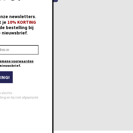
onze newsletters.
10% KORTING
t je
e bestelling bij
e nieuwsbrief.
emene voorwaarden
e nieuwsbrief.
ING!
s slechts
ng en bij niet afgeprijsde