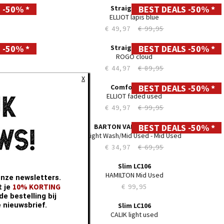
35
36
38
40
42
44
X
onze newsletters.
Straight LC112
10% KORTING
t je
MARLEY sun used
e bestelling bij
€ 49,97
€ 99,95
e nieuwsbrief.
 -50% *
BEST DEALS -50% *
28