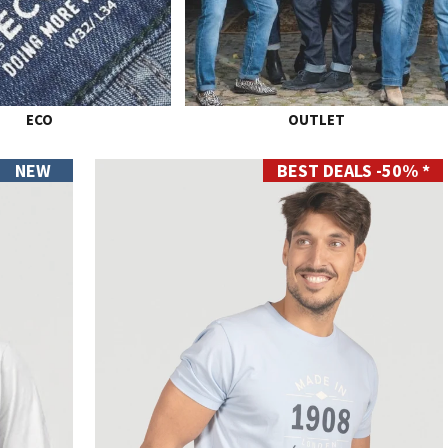
ECO
OUTLET
NEW
BEST DEALS -50% *
S
M
L
XL
XXL
XXXL