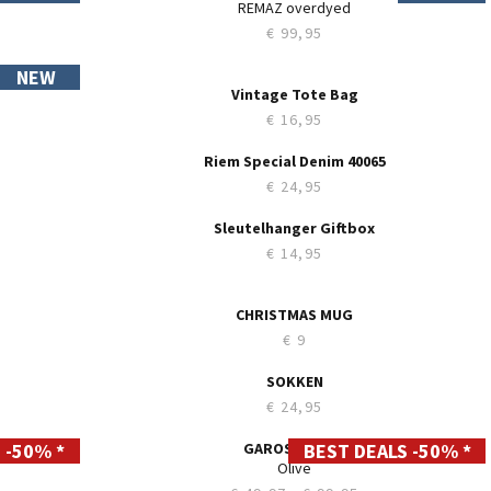
Slim LC106
LAZIO silver used
€ 49,97
€ 99,95
 -50% *
BEST DEALS -50% *
28
29
30
31
32
33
34
35
36
38
40
42
44