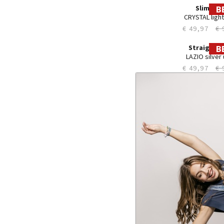
34
35
36
38
40
Slim LC1
MINAL Rinc
€ 44,97
€ 
B
30