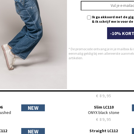
29
30
Ik ga akkoord met de
alg
31
& ik schrijf me in voor d
32
33
-10% KORT
34
35
* De promocode ontvang je in je mailbox & i
36
eenmalig geldig bij een allereerste aanmeldi
artikelen.
38
40