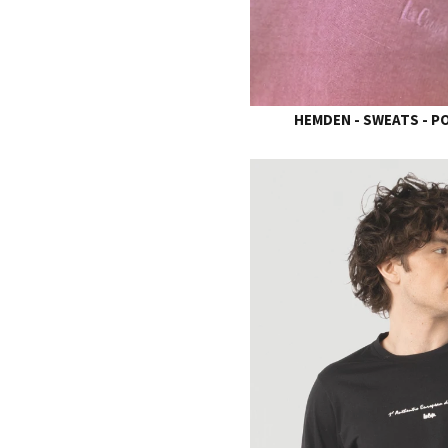
HEMDEN - SWEATS - P
S
M
L
XL
XXL
XXXL