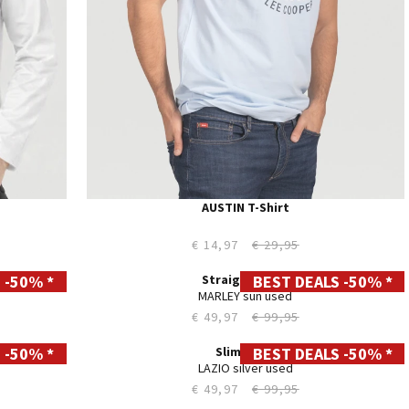
AUSTIN T-Shirt
€ 14,97
€ 29,95
 -50% *
BEST DEALS -50% *
28
29
30
31
32
33
34