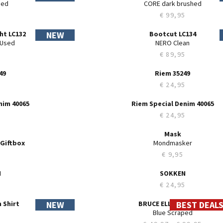
C112
Slim LC106
lue
NERO Pure Black
99,95
€ 44,97
€ 89,95
EST DEALS -50% *
BEST DEALS
28
29
30
31
32
33
34
35
36
38
40
42
44