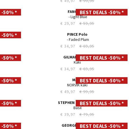
Straight LC112
ELLIOT lapis blue
€ 49,97
€ 99,95
 -50% *
Straight LC112
BEST DEALS -50% *
28
ROGO cloud
29
€ 44,97
€ 89,95
30
31
 -50% *
Comfort LC116
BEST DEALS -50% *
28
32
ELLIOT faded used
29
33
€ 49,97
€ 99,95
30
34
31
35
 -50% *
BARTON VAN DAM Shorts
BEST DEALS -50% *
28
32
Light Wash/Mid Used - Mid Used