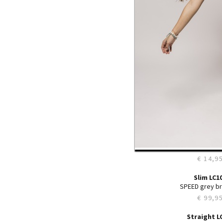
31
32
33
34
35
36
38
40