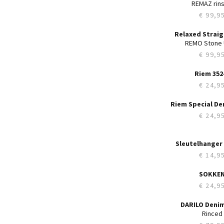
Straight L
MARLEY b
€ 49,97
€ 
B
28
29
30
31
32
33
34
35
36
38
40