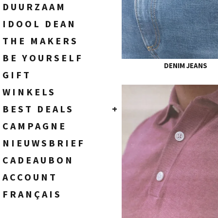
SOKKEN
HEREN
DUURZAAM
WIDE FIT - HIGH WAIST
TASSEN
DAMES
IDOOL DEAN
FLARE FIT - HIGH WAIST
BOOTCUT FIT - HIGH WAIST
THE MAKERS
STRAIGHT FIT - HIGH WAIST
BE YOURSELF
SLIM FIT - HIGH WAIST
DENIM JEANS
SKINNY FIT - HIGH WAIST
GIFT
WINKELS
BEST DEALS
+
HEREN
CAMPAGNE
DAMES
NIEUWSBRIEF
CADEAUBON
ACCOUNT
FRANÇAIS