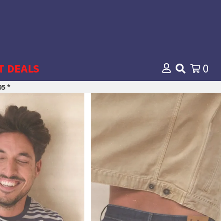
T DEALS
0
5 *