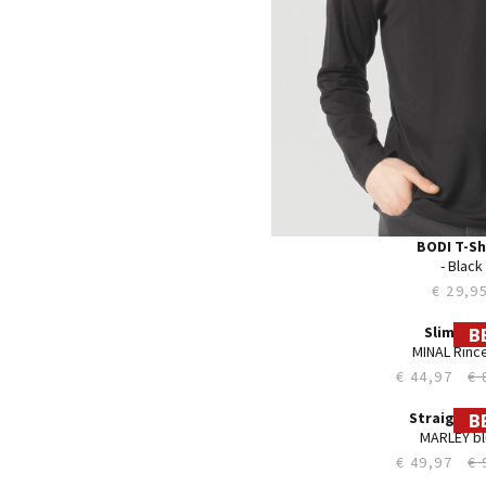
BODI T-Sh
‎‎ - Black
€ 29,9
B
27
28
29
30
31
32
33