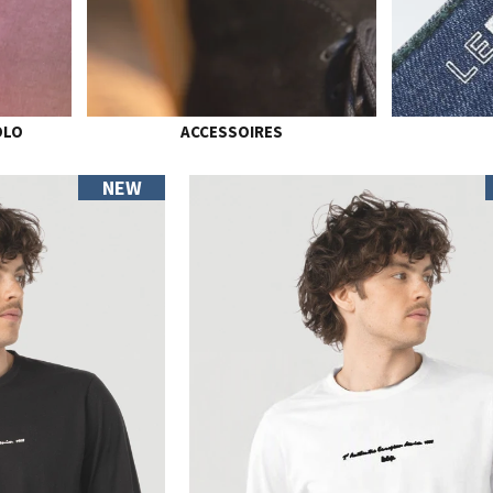
OLO
ACCESSOIRES
NEW
S
M
L
XL
XXL
XXXL