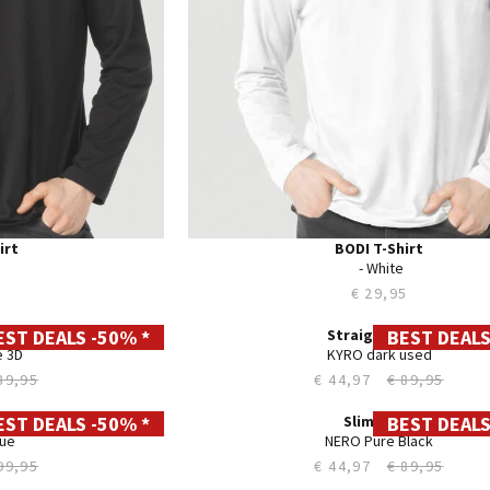
irt
BODI T-Shirt
‎‎ - White
5
€ 29,95
EST DEALS -50% *
BEST DEALS
28
29
30
31
32
33
34