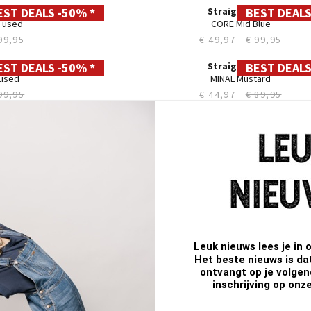
35
36
38
40
42
44
Leuk nieuws lees je in 
06
Straight LC112
Het beste nieuws is da
e 3D
KYRO dark used
ontvangt op je volgend
89,95
€ 44,97
€ 89,95
inschrijving op onz
EST DEALS -50% *
BEST DEALS
28