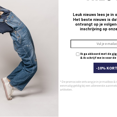
Ma
Ka
El
Leuk nieuws lees je in 
Het beste nieuws is da
ontvangt op je volgend
inschrijving op onz
Ik ga akkoord met de
alg
& ik schrijf me in voor d
-10% KORT
* De promocode ontvang je in je mailbox & i
eenmalig geldig bij een allereerste aanmeldi
artikelen.