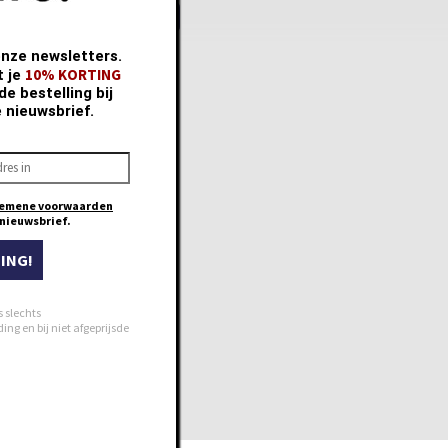
teriaal
toen
95 %
astaan
5 %
onze newsletters.
10% KORTING
t je
e bestelling bij
e nieuwsbrief.
emene voorwaarden
e nieuwsbrief.
ING!
s slechts
ng en bij niet afgeprijsde