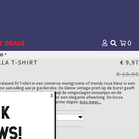
T DEALS
0
5 *
LLA T-SHIRT
€ 9,97
€ 19,95
 relaxed fit T-shirt in een zomerse muntgroene of trendy roze kleur is een
sse aanvulling aan je garderobe. De kleine vintage print op de borst geeft
 subtiele retro uitstraling, terwijl de omgeslagen mouwtjes en de
X
uwelijke ronde hals zorgen voor een elegante afwerking. De losse
vorm maakt het ideaal voor warme dagen.
lees meer...
elaxed fit voor een los en comfortabel silhouet
Zomerse muntgroene/roze kleur
AAT
eine vintage print op de borst
slag aan de mouwen voor een speels datail
rouwelijke ronde halslijn
TY