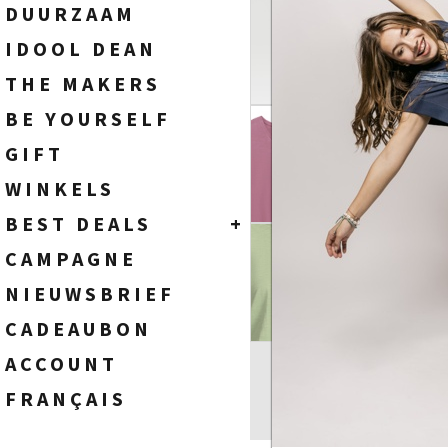
SOKKEN
HEREN
DUURZAAM
WIDE FIT - HIGH WAIST
TASSEN
DAMES
IDOOL DEAN
FLARE FIT - HIGH WAIST
BOOTCUT FIT - HIGH WAIST
THE MAKERS
STRAIGHT FIT - HIGH WAIST
BE YOURSELF
SLIM FIT - HIGH WAIST
SKINNY FIT - HIGH WAIST
GIFT
WINKELS
BEST DEALS
+
HEREN
CAMPAGNE
DAMES
NIEUWSBRIEF
CADEAUBON
ACCOUNT
FRANÇAIS