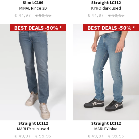
Slim LC106
Straight LC112
MINAL Rince 3D
KYRO dark used
€ 44,97
€ 89,95
€ 44,97
€ 89,95
BEST DEALS -50% *
BEST DEALS -50% *
28
30
29
31
30
32
31
33
32
34
33
35
34
36
35
38
36
40
38
40
42
44
Straight LC112
Straight LC112
MARLEY sun used
MARLEY blue
€ 49,97
€ 99,95
€ 49,97
€ 99,95