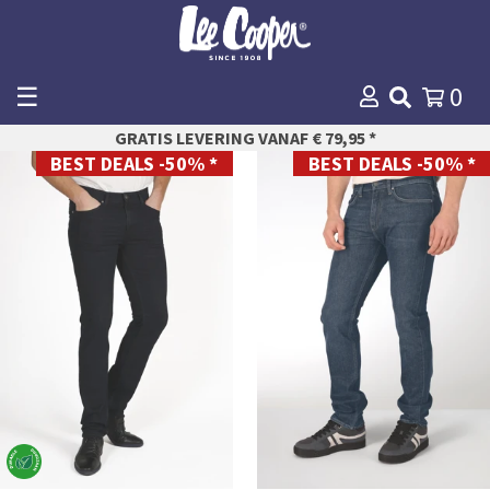
☰
0
WINKELMANDJE
GRATIS LEVERING VANAF € 79,95 *
AFREKENEN
BEST DEALS -50% *
BEST DEALS -50% *
27
28
28
29
29
30
30
31
31
32
32
33
33
34
34
35
35
36
36
38
38
40
40
42
44