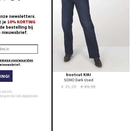
onze newsletters.
10% KORTING
t je
e bestelling bij
e nieuwsbrief.
emene voorwaarden
e nieuwsbrief.
bootcut KIKI
ING!
SOHO Dark Used
€ 35,00
€ 89,95
s slechts
ng en bij niet afgeprijsde