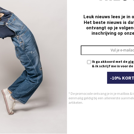
Leuk nieuws lees je in 
Het beste nieuws is da
ontvangt op je volgend
inschrijving op onz
Ik ga akkoord met de
alg
& ik schrijf me in voor d
Skinny KENZA
-10% KORT
ue
MIDI Sky
89,95
€ 35,00
€ 89,95
* De promocode ontvang je in je mailbox & i
eenmalig geldig bij een allereerste aanmeldi
artikelen.