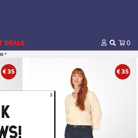
T DEALS
0
5 *
24
25
€ 35
€ 35
26
27
28
X
29
30
31
32
33
34