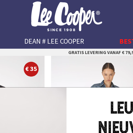
DEAN # LEE COOPER
BES
GRATIS LEVERING VANAF € 79,9
24
25
€ 35
26
27
28
29
30
31
32
33
34