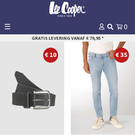
☰
0
WINKELMANDJE
GRATIS LEVERING VANAF € 79,95 *
AFREKENEN
85
28
90
29
€ 10
€ 35
95
30
100
31
105
32
110
33
115
34
35
36
38
40