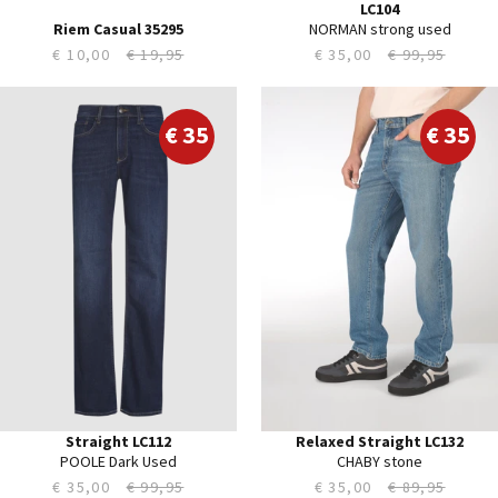
LC104
Riem Casual 35295
NORMAN strong used
€ 10,00
€ 19,95
€ 35,00
€ 99,95
28
28
29
29
€ 35
€ 35
30
30
31
31
32
32
33
33
34
34
35
35
36
36
38
38
40
40
42
44
Straight LC112
Relaxed Straight LC132
POOLE Dark Used
CHABY stone
€ 35,00
€ 99,95
€ 35,00
€ 89,95