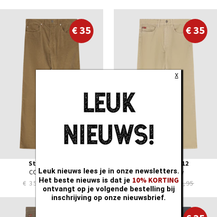
28
28
29
29
€ 35
€ 35
30
30
31
31
32
32
33
33
X
34
34
35
35
36
36
38
38
40
40
42
42
44
44
Straight LC112
Straight LC112
Leuk nieuws lees je in onze newsletters.
CORDOS Camel
SOCOTA clay
10% KORTING
Het beste nieuws is dat je
€ 35,00
€ 89,95
€ 35,00
€ 89,95
ontvangt op je volgende bestelling bij
inschrijving op onze nieuwsbrief.
28
28
29
29