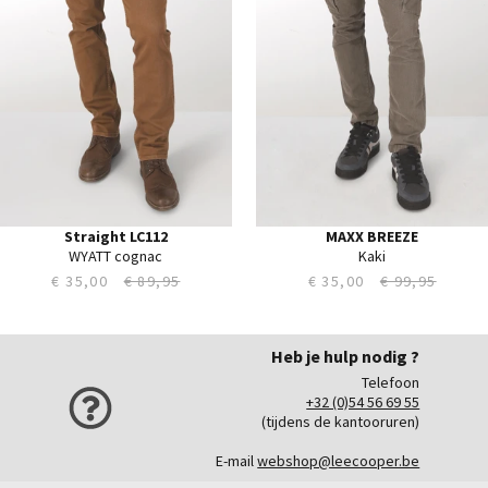
33
33
34
34
35
35
36
36
38
38
40
40
42
44
Straight LC112
MAXX BREEZE
WYATT cognac
Kaki
€ 35,00
€ 89,95
€ 35,00
€ 99,95
Heb je hulp nodig ?
Telefoon
+32 (0)54 56 69 55
(tijdens de kantooruren)
E-mail
webshop@leecooper.be