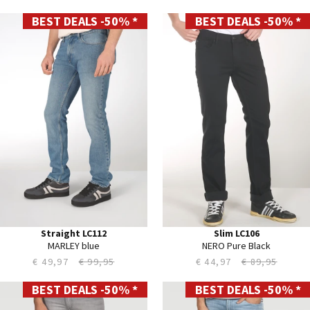
BEST DEALS -50% *
BEST DEALS -50% *
30
28
31
29
32
30
33
31
34
32
35
33
36
34
38
35
40
36
38
40
Straight LC112
Slim LC106
MARLEY blue
NERO Pure Black
€ 49,97
€ 99,95
€ 44,97
€ 89,95
BEST DEALS -50% *
BEST DEALS -50% *
28
28
29
29