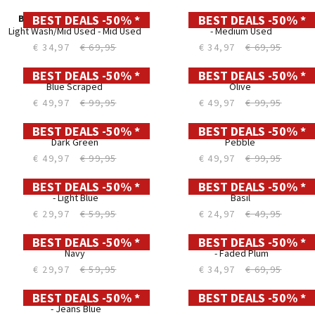
40
40
42
42
44
44
Straight LC112
Straight LC112
ROGO cloud
VAN DAM Dark Wash
€ 44,97
€ 89,95
€ 44,97
€ 89,95
BEST DEALS -50% *
BEST DEALS -50% *
28
28
29
29
30
30
31
31
32
32
33
33
34
34
35
35
36
36
38
38
40
40
42
42
44
44