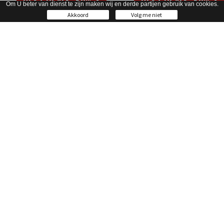
Om U beter van dienst te zijn maken wij en derde partijen gebruik van cookies.
€ 44,97
€ 89,95
€ 49,97
€ 99,95
Akkoord
Volg me niet
BEST DEALS -50% *
BEST DEALS -50% *
28
S
29
M
30
L
31
XL
32
XXL
33
XXXL
34
35
36
38
40
42
44
BARTON VAN DAM Shorts
JAYSON Short
Light Wash/Mid Used - Mid Used
‎ - Medium Used
€ 34,97
€ 69,95
€ 34,97
€ 69,95
BRUCE ELLIOT Jacket
GAROS Jacket