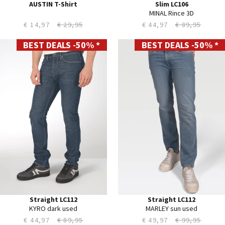
AUSTIN T-Shirt
Slim LC106
MINAL Rince 3D
€ 14,97
€ 29,95
€ 44,97
€ 89,95
BEST DEALS -50% *
BEST DEALS -50% *
28
28
29
29
30
30
31
31
32
32
33
33
34
34
35
35
36
36
38
38
40
40
42
42
44
44
Straight LC112
Straight LC112
KYRO dark used
MARLEY sun used
€ 44,97
€ 89,95
€ 49,97
€ 99,95