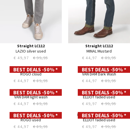
35
35
36
36
38
38
40
40
42
42
44
44
Straight LC112
Straight LC112
LAZIO silver used
MINAL Mustard
€ 49,97
€ 99,95
€ 44,97
€ 89,95
BEST DEALS -50% *
BEST DEALS -50% *
28
28
29
29
30
30
31
31
32
32
33
33
34
34
35
35
36
36
38
38