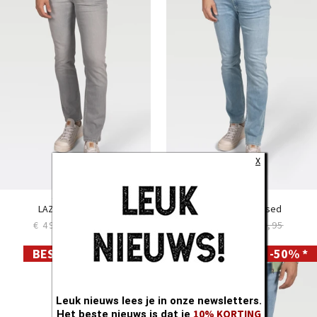
30
30
31
31
32
32
33
33
34
34
35
35
36
36
38
38
40
40
X
Slim LC106
Slim LC110
LAZIO silver used
CRYSTAL light used
€ 49,97
€ 99,95
€ 49,97
€ 99,95
BEST DEALS -50% *
BEST DEALS -50% *
28
28
29
29
30
30
31
Leuk nieuws lees je in onze newsletters.
31
10% KORTING
Het beste nieuws is dat je
32
32