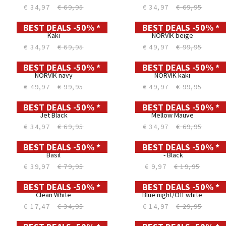
Straight LC112
Comfort LC116
VAN DAM light wash
ELLIOT faded used
€ 44,97
€ 89,95
€ 49,97
€ 99,95
BEST DEALS -50% *
BEST DEALS -50% *
29
28
30
29
31
30
32
31
33
32
34
33
35
34
36
35
38
36
40
38
42
40
44
Comfort LC116
Relaxed Straight LC132
ROGO used
ELLIOT faded used