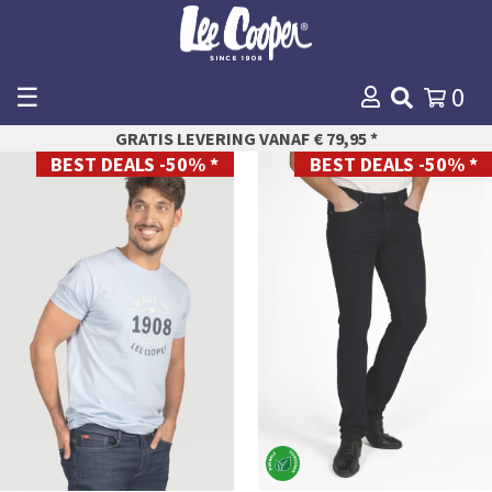
☰
0
WINKELMANDJE
GRATIS LEVERING VANAF € 79,95 *
AFREKENEN
BEST DEALS -50% *
BEST DEALS -50% *
S
27
M
28
L
29
XL
30
XXL
31
XXXL
32
33
34
35
36
38
40