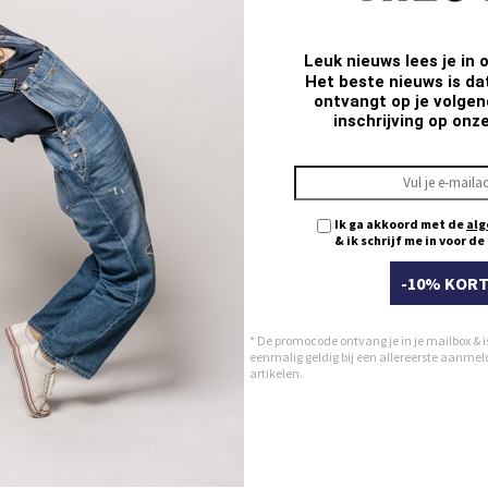
Leuk nieuws lees je in 
Het beste nieuws is da
ontvangt op je volgend
inschrijving op onz
Ik ga akkoord met de
alg
& ik schrijf me in voor d
-10% KORT
* De promocode ontvang je in je mailbox & i
eenmalig geldig bij een allereerste aanmeldi
artikelen.