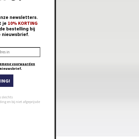
onze newsletters.
10% KORTING
t je
e bestelling bij
e nieuwsbrief.
emene voorwaarden
e nieuwsbrief.
ING!
s slechts
ng en bij niet afgeprijsde