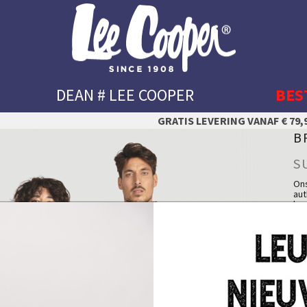
DEAN # LEE COOPER
BES
GRATIS LEVERING VANAF € 79,9
B
S
Ons
aut
kop
vee
me
✔ S
Het
✔ R
✔ B
Het
✔ H
U