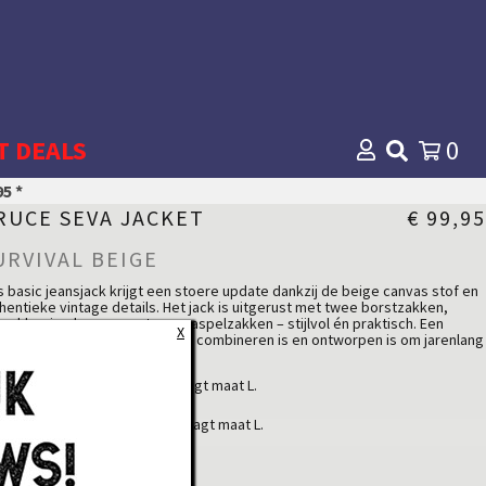
T DEALS
0
5 *
RUCE SEVA JACKET
€ 99,95
URVIVAL BEIGE
 basic jeansjack krijgt een stoere update dankzij de beige canvas stof en
hentieke vintage details. Het jack is uitgerust met twee borstzakken,
erkleurige knopen en twee paspelzakken – stijlvol én praktisch. Een
X
lzijdig stuk dat moeiteloos te combineren is en ontworpen is om jarenlang
e te gaan.
lees meer...
tijlvol canvas jacket
 heren model is 1.89m en draagt maat L.
egular fit voor een comfortabele pasvorm
eige kleur voor een tijdloze look
 dames model is 1.68m en draagt maat L.
andige, ingewerkte zakken
ITVERKOCHT