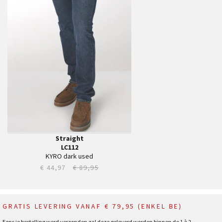
32
33
34
35
36
38
40
42
44
Straight
LC112
KYRO dark used
€ 44,97
€ 89,95
GRATIS LEVERING VANAF € 79,95 (ENKEL BE)
Eens je bestelling werd verzonden zal deze geleverd worden binnen de 1 à 2