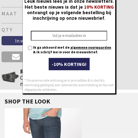
Leuk nieuws lees je in onze newsletters.
10% KORTING
Het beste nieuws is dat je
ontvangt op je volgende bestelling bij
MAAT
inschrijving op onze nieuwsbrief.
QTY
Ik ga akkoord met de
algemene voorwaarden
& ik schrijf me in voor de nieuwsbrief.
Is je maat niet beschikbaar ?
-10% KORTING!
Riem nodig ?
Check ons ruim aanbod met de juiste
* De promocode ontvang je in je mailbox & is slechts
maatindicatie.
eenmalig geldig bij een allereerste aanmelding en bij niet
afgeprijsde artikelen.
SHOP THE LOOK
28
29
30
31