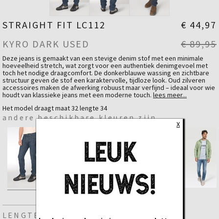
STRAIGHT FIT LC112
€ 44,97
KYRO DARK USED
€ 89,95
Deze jeans is gemaakt van een stevige denim stof met een minimale
hoeveelheid stretch, wat zorgt voor een authentiek denimgevoel met
toch het nodige draagcomfort. De donkerblauwe wassing en zichtbare
structuur geven de stof een karaktervolle, tijdloze look. Oud zilveren
accessoires maken de afwerking robuust maar verfijnd – ideaal voor wie
houdt van klassieke jeans met een moderne touch.
lees meer...
✔ Straight Fit
Het model draagt maat 32 lengte 34
✔ Mid Rise
andere beschikbare kleuren zijn
X
✔ Komt op je taille
✔ Standaard pasvorm
✔ Recht over heel het been
✔ Five pockets
✔ Ritssluiting
Fit
Straight Fit - Medium Waist
Materiaal
Katoen
99 %
Elastaan
1 %
LENGTE