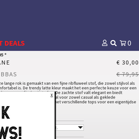
T DEALS
0
5 *
ANE
€ 30,00
IBBAS
€ 79,95
e lange rok is gemaakt van een fijne ribfluweel stof, die zowel stijlvol als
fortabel is. De trendy latte kleur maakt het een perfecte keuze voor een
erne en verfijnde uitstraling. De zachte stof valt elegant en biedt
X
egingsvrijheid. De rok is ideaal voor zowel casual als geklede
egenheden. Combineer hem met verschillende tops voor een eigentijdse
k.
lees meer...
 model draagt maat 28.
teriaal
toen
78 %
dal
20 %
AAT
astaan
2 %