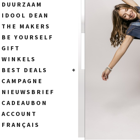
SOKKEN
HEREN
DUURZAAM
WIDE FIT - HIGH WAIST
TASSEN
DAMES
IDOOL DEAN
FLARE FIT - HIGH WAIST
BOOTCUT FIT - HIGH WAIST
THE MAKERS
STRAIGHT FIT - HIGH WAIST
BE YOURSELF
SLIM FIT - HIGH WAIST
SKINNY FIT - HIGH WAIST
GIFT
WINKELS
BEST DEALS
+
HEREN
CAMPAGNE
DAMES
NIEUWSBRIEF
CADEAUBON
ACCOUNT
FRANÇAIS