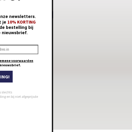
TY
onze newsletters.
10% KORTING
t je
e bestelling bij
e nieuwsbrief.
emene voorwaarden
e nieuwsbrief.
ING!
s slechts
ng en bij niet afgeprijsde