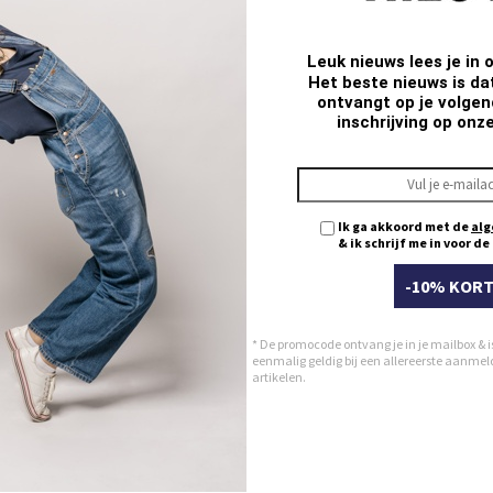
Q
Leuk nieuws lees je in 
Het beste nieuws is da
ontvangt op je volgend
inschrijving op onz
Ik ga akkoord met de
alg
& ik schrijf me in voor d
-10% KORT
* De promocode ontvang je in je mailbox & i
eenmalig geldig bij een allereerste aanmeldi
artikelen.