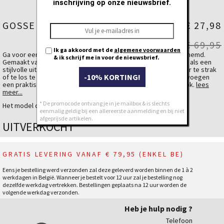
inschrijving op onze nieuwsbrief.
GOSSE SHIRT
€ 27,98
€ 69,95
Ik ga akkoord met de
algemene voorwaarden
Ga voor een klassieke en comfortabele look met dit flanellen hemd.
& ik schrijf me in voor de nieuwsbrief.
Gemaakt van een zachte geruite stof, biedt het zowel warmte als een
stijlvolle uitstraling. Dankzij de regular fit zit het perfect zonder te strak
-10% KORTING!
of te los te vallen. De twee borstzakken met klep en knoopje voegen
een praktisch detail toe, ideaal voor een casual of outdoor look.
lees
meer...
* De promocode ontvang je in je mailbox & is slechts
✔ Zacht en warm flanel
Het model draagt een large.
eenmalig geldig bij een allereerste aanmelding en bij niet
✔ Tijdloos ruitenpatroo
afgeprijsde artikelen.
✔ Handige borstzakken met knoopsluiting
UITVERKOCHT
✔ Comfortabele regular fit
GRATIS LEVERING VANAF € 79,95 (ENKEL BE)
Eens je bestelling werd verzonden zal deze geleverd worden binnen de 1 à 2
werkdagen in België. Wanneer je bestelt voor 12 uur zal je bestelling nog
dezelfde werkdag vertrekken. Bestellingen geplaats na 12 uur worden de
volgende werkdag verzonden.
Heb je hulp nodig ?
Telefoon