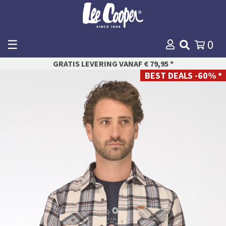
☰
0
WINKELMANDJE
GRATIS LEVERING VANAF € 79,95 *
AFREKENEN
BEST DEALS -60% *