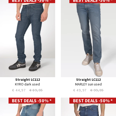
BEST DEALS -50% *
BEST DEALS -50% *
28
28
29
29
30
30
31
31
32
32
33
33
34
34
35
35
36
36
38
38
40
40
42
42
44
44
Straight LC112
Straight LC112
KYRO dark used
MARLEY sun used
€ 44,97
€ 89,95
€ 49,97
€ 99,95
BEST DEALS -50% *
BEST DEALS -50% *
30
28
31
29
32
30