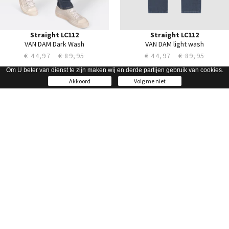
42
42
44
44
Straight LC112
Straight LC112
VAN DAM Dark Wash
VAN DAM light wash
€ 44,97
€ 89,95
€ 44,97
€ 89,95
Om U beter van dienst te zijn maken wij en derde partijen gebruik van cookies.
28
28
Akkoord
Volg me niet
29
29
30
30
31
31
32
32
33
33
34
34
35
35
36
36
38
38
40
40
42
42
44
44