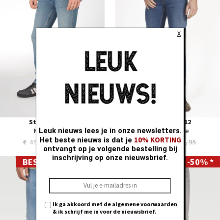
33
31
34
32
35
33
X
36
34
38
35
40
36
38
40
42
44
Straight LC112
Straight LC112
MARLEY blue
Leuk nieuws lees je in onze newsletters.
CORE Mid Blue
10% KORTING
Het beste nieuws is dat je
€ 49,97
€ 99,95
€ 49,97
€ 99,95
ontvangt op je volgende bestelling bij
inschrijving op onze nieuwsbrief.
BEST DEALS -50% *
BEST DEALS -50% *
28
28
29
29
30
30
31
31
Ik ga akkoord met de
algemene voorwaarden
32
32
& ik schrijf me in voor de nieuwsbrief.
33
33