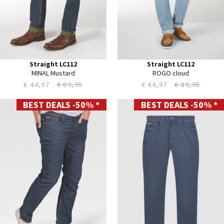
38
38
40
40
42
42
44
44
Straight LC112
Straight LC112
MINAL Mustard
ROGO cloud
€ 44,97
€ 89,95
€ 44,97
€ 89,95
BEST DEALS -50% *
BEST DEALS -50% *
28
28
29
29
30
30
31
31
32
32
33
33
34
34
35
35
36
36
38
38
40
40