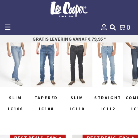
☰
0
WINKELMANDJE
GRATIS LEVERING VANAF € 79,95 *
AFREKENEN
SLIM
TAPERED
SLIM
STRAIGHT
COM
LC106
LC108
LC110
LC112
LC