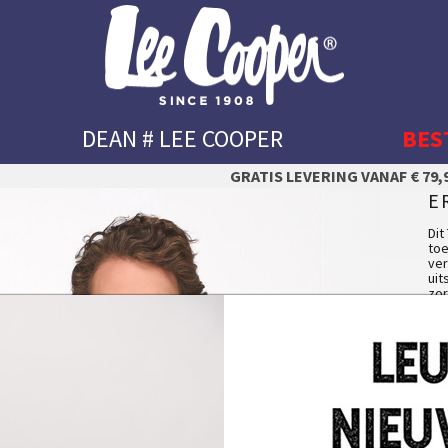
DEAN # LEE COOPER
BES
GRATIS LEVERING VANAF € 79,9
E
Dit
toe
ver
uit
zor
✔ 
Het
✔ G
✔ G
U
✔ 
Ma
Ka