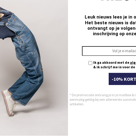
Leuk nieuws lees je in 
Het beste nieuws is da
ontvangt op je volgend
inschrijving op onz
Ik ga akkoord met de
alg
& ik schrijf me in voor d
-10% KORT
* De promocode ontvang je in je mailbox & i
eenmalig geldig bij een allereerste aanmeldi
artikelen.