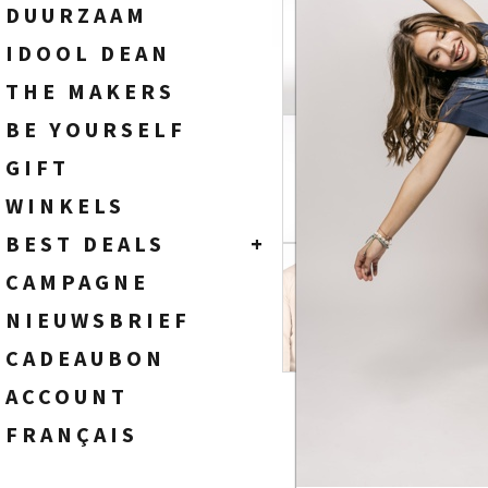
SOKKEN
HEREN
DUURZAAM
WIDE FIT - HIGH WAIST
TASSEN
DAMES
IDOOL DEAN
FLARE FIT - HIGH WAIST
BOOTCUT FIT - HIGH WAIST
THE MAKERS
STRAIGHT FIT - HIGH WAIST
BE YOURSELF
SLIM FIT - HIGH WAIST
SKINNY FIT - HIGH WAIST
GIFT
WINKELS
BEST DEALS
+
HEREN
CAMPAGNE
DAMES
NIEUWSBRIEF
CADEAUBON
ACCOUNT
FRANÇAIS