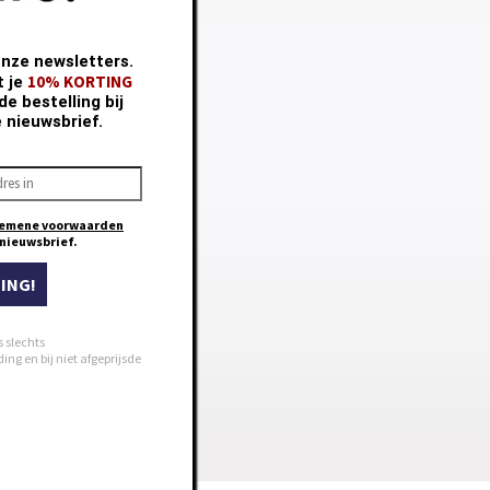
onze newsletters.
10% KORTING
t je
e bestelling bij
e nieuwsbrief.
emene voorwaarden
e nieuwsbrief.
ING!
s slechts
ng en bij niet afgeprijsde