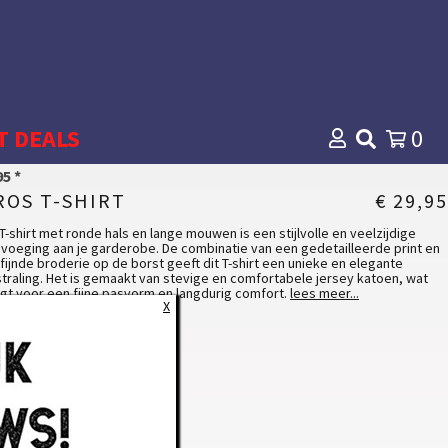
T DEALS
0
5 *
ROS T-SHIRT
€ 29,95
 T-shirt met ronde hals en lange mouwen is een stijlvolle en veelzijdige
voeging aan je garderobe. De combinatie van een gedetailleerde print en
fijnde broderie op de borst geeft dit T-shirt een unieke en elegante
straling. Het is gemaakt van stevige en comfortabele jersey katoen, wat
gt voor een fijne pasvorm en langdurig comfort.
lees meer...
X
Ronde hals en lange mouwen
 model draagt een large.
edetailleerde print en verfijnde broderie op de borst
emaakt van stevige en comfortabele jersey katoen
ITVERKOCHT
Duurzaam en ademend voor optimaal comfort
teriaal
toen
100 %