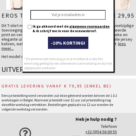
EROS T-SHIRT
€ 29,95
Dit T-shirt met ronde hals en lange mouwen is een stijlvolle en veelzijdige
Ik ga akkoord met de
algemene voorwaarden
toevoeging aan je garderobe. De combinatie van een gedetailleerde
& ik schrijf me in voor de nieuwsbrief.
print en verfijnde broderie op de borst geeft dit T-shirt een unieke en
elegante uitstraling. Het is gemaakt van stevige en comfortabele jersey
-10% KORTING!
katoen, wat zorgt voor een fijne pasvorm en langdurig comfort.
lees
meer...
✔ Ronde hals en lange mouwen
Het model draagt een large.
* De promocode ontvang je in je mailbox & is slechts
✔ Gedetailleerde print en verfijnde broderie op de borst
eenmalig geldig bij een allereerste aanmelding en bij niet
✔ Gemaakt van stevige en comfortabele jersey katoen
UITVERKOCHT
afgeprijsde artikelen.
✔ Duurzaam en ademend voor optimaal comfort
Materiaal
Katoen
100 %
GRATIS LEVERING VANAF € 79,95 (ENKEL BE)
Eens je bestelling werd verzonden zal deze geleverd worden binnen de 1 à 2
werkdagen in België. Wanneer je bestelt voor 12 uur zal je bestelling nog
dezelfde werkdag vertrekken. Bestellingen geplaats na 12 uur worden de
volgende werkdag verzonden.
Heb je hulp nodig ?
Telefoon
+32 (0)54 56 69 55