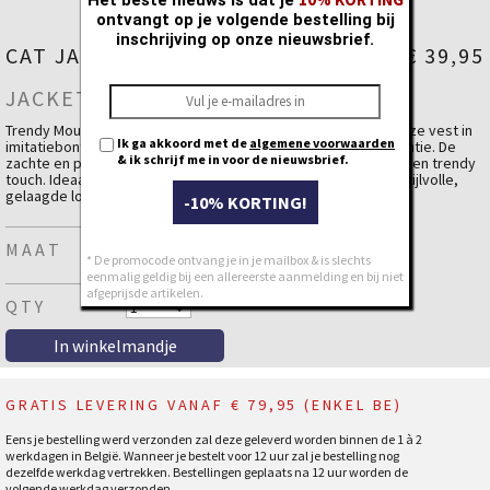
ontvangt op je volgende bestelling bij
inschrijving op onze nieuwsbrief.
CAT JACKET
€ 39,95
JACKET IN PLUIZIGE STOF
Trendy Mouwloos Vest – Zacht & Stijlvol Dit modieuze mouwloze vest in
Ik ga akkoord met de
algemene voorwaarden
imitatiebont is een perfecte combinatie van warmte en elegantie. De
& ik schrijf me in voor de nieuwsbrief.
zachte en pluizige stof voelt heerlijk aan en geeft elke outfit een trendy
touch. Ideaal om te dragen over een trui of blouse voor een stijlvolle,
gelaagde look.
lees meer...
-10% KORTING!
✔ Modieus en comfortabel
✔ Gemaakt van zacht imitatiebont
MAAT
* De promocode ontvang je in je mailbox & is slechts
✔ Perfect voor een trendy, gelaagde outfit
eenmalig geldig bij een allereerste aanmelding en bij niet
✔ Ideaal voor elk seizoen
afgeprijsde artikelen.
QTY
Materiaal
Polyester
100 %
GRATIS LEVERING VANAF € 79,95 (ENKEL BE)
Eens je bestelling werd verzonden zal deze geleverd worden binnen de 1 à 2
werkdagen in België. Wanneer je bestelt voor 12 uur zal je bestelling nog
dezelfde werkdag vertrekken. Bestellingen geplaats na 12 uur worden de
volgende werkdag verzonden.