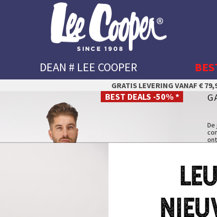
DEAN # LEE COOPER
BES
GRATIS LEVERING VANAF € 79,9
BEST DEALS -50% *
G
De 
com
ont
dag
Het
U