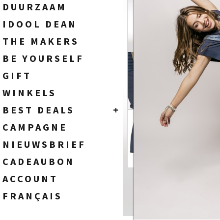
SOKKEN
HEREN
DUURZAAM
WIDE FIT - HIGH WAIST
TASSEN
DAMES
IDOOL DEAN
FLARE FIT - HIGH WAIST
BOOTCUT FIT - HIGH WAIST
THE MAKERS
STRAIGHT FIT - HIGH WAIST
BE YOURSELF
SLIM FIT - HIGH WAIST
SKINNY FIT - HIGH WAIST
GIFT
WINKELS
BEST DEALS
+
HEREN
CAMPAGNE
DAMES
NIEUWSBRIEF
CADEAUBON
ACCOUNT
FRANÇAIS