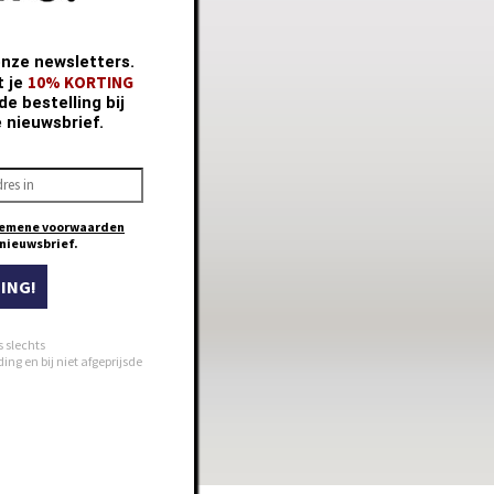
onze newsletters.
10% KORTING
t je
e bestelling bij
e nieuwsbrief.
emene voorwaarden
e nieuwsbrief.
ING!
s slechts
ng en bij niet afgeprijsde