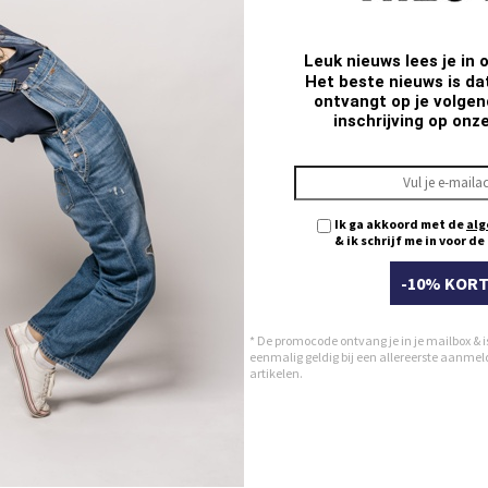
Leuk nieuws lees je in 
Het beste nieuws is da
ontvangt op je volgend
inschrijving op onz
Ik ga akkoord met de
alg
& ik schrijf me in voor d
-10% KORT
* De promocode ontvang je in je mailbox & i
eenmalig geldig bij een allereerste aanmeldi
artikelen.