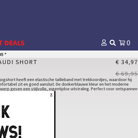
T DEALS
0
5 *
AUDI SHORT
€ 34,97
€ 69,95
jogshort heeft een elastische tailleband met trekkoordjes, waardoor hij
fortabel zit en goed aansluit. De donkerblauwe kleur en het moderne
werp geven een stijlvolle, eigentijdse uitstraling. Perfect voor ontspannen
en in stijl.
X
 model draagt een Large.
ITVERKOCHT