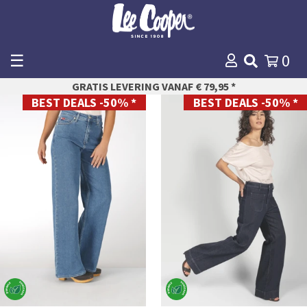
☰
0
WINKELMANDJE
GRATIS LEVERING VANAF € 79,95 *
AFREKENEN
BEST DEALS -50% *
BEST DEALS -50% *
25
24
26
25
27
26
28
27
29
28
30
29
31
30
32
31
33
32
34
33
34
35
36