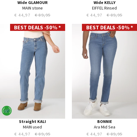
Wide GLAMOUR
Wide KELLY
MAIN stone
EIFFEL Rinsed
€ 44,97
€ 89,95
€ 44,97
€ 89,95
BEST DEALS -50% *
BEST DEALS -50% *
26
24
27
25
28
26
29
27
30
28
31
29
32
30
33
31
34
32
35
33
36
34
Straight KALI
BONNIE
MAIN used
Ara Mid Sea
€ 44,97
€ 89,95
€ 44,97
€ 89,95