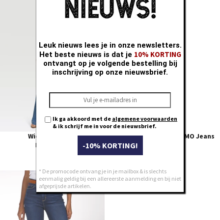
26
26
27
27
28
28
29
29
Leuk nieuws lees je in onze newsletters.
30
30
10% KORTING
Het beste nieuws is dat je
31
31
ontvangt op je volgende bestelling bij
32
32
inschrijving op onze nieuwsbrief.
33
33
34
34
Ik ga akkoord met de
algemene voorwaarden
& ik schrijf me in voor de nieuwsbrief.
Wide GLAMOUR
Straight KRISTIE REMO Jeans
REMO used
-10% KORTING!
Mid used
€ 89,95
€ 89,95
* De promocode ontvang je in je mailbox & is slechts
26
24
eenmalig geldig bij een allereerste aanmelding en bij niet
afgeprijsde artikelen.
27
25
28
26
29
27
30
28