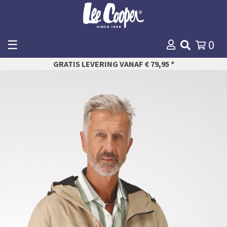
☰
0
WINKELMANDJE
GRATIS LEVERING VANAF € 79,95 *
AFREKENEN