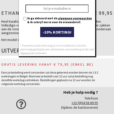
ETHAN JACKET
€ 99,95
Ik ga akkoord met de
algemene voorwaarden
Heel kwalitatieve zomerjas met kap, perfect voor frisse avonden.
& ik schrijf me in voor de nieuwsbrief.
Volledige voering in mesh tegen het transpireren, verschillende zakken
aan de voorkant die zijn ingewerkt met waterproof ritsen. Kan onderaan
-10% KORTING!
aangesnoerd worden.
Het model draagt een Large.
* De promocode ontvang je in je mailbox & is slechts
UITVERKOCHT
eenmalig geldig bij een allereerste aanmelding en bij niet
afgeprijsde artikelen.
GRATIS LEVERING VANAF € 79,95 (ENKEL BE)
Eens je bestelling werd verzonden zal deze geleverd worden binnen de 1 à 2
werkdagen in België. Wanneer je bestelt voor 12 uur zal je bestelling nog
dezelfde werkdag vertrekken. Bestellingen geplaats na 12 uur worden de
volgende werkdag verzonden.
Heb je hulp nodig ?
Telefoon
+32 (0)54 56 69 55
(tijdens de kantooruren)