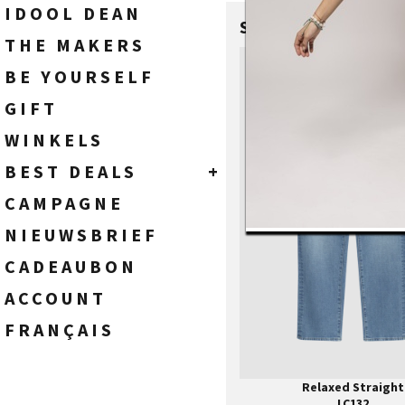
TASSEN
DAMES
IDOOL DEAN
SHOP THE LOOK
THE MAKERS
28
BE YOURSELF
29
30
GIFT
31
WINKELS
32
33
BEST DEALS
+
34
HEREN
35
CAMPAGNE
36
DAMES
NIEUWSBRIEF
38
40
CADEAUBON
ACCOUNT
FRANÇAIS
Relaxed Straight
LC132