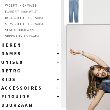
WIDE FIT - HIGH WAIST
FLARE FIT - HIGH WAIST
BOOTCUT FIT - HIGH WAIST
STRAIGHT FIT - HIGH WAIST
SLIM FIT - HIGH WAIST
SKINNY FIT - HIGH WAIST
HEREN
+
DENIM JEANS
DAMES
+
COLOR PANTS
DENIM JEANS
UNISEX
+
T-SHIRTS
COLOR PANTS & OTHERS
T-SHIRTS
RETRO
JASSEN - KNITWEAR
TOPS
JEANS
KIDS
+
HEMDEN - SWEATS - POLO
ACCESSOIRES
KIDS - 2 TOT 6 JAAR
ACCESSOIRES
+
ACCESSOIRES
JUNIOR - 8 TOT 16 JAAR
RIEMEN
FITGUIDE
+
ECO
SOKKEN
HEREN
DUURZAAM