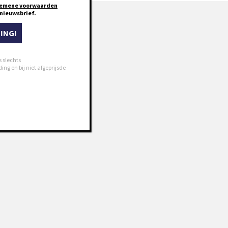
emene voorwaarden
e nieuwsbrief.
ING!
s slechts
ng en bij niet afgeprijsde