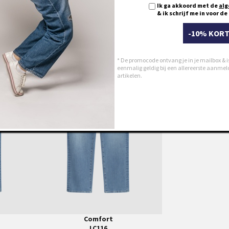
Ik ga akkoord met de
alg
& ik schrijf me in voor d
28
-10% KORT
29
30
* De promocode ontvang je in je mailbox & i
31
eenmalig geldig bij een allereerste aanmeldi
artikelen.
32
33
34
35
36
38
40
42
44
Comfort
LC116