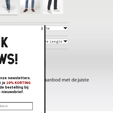
ENGTE
X
AAT
TY
Riem nodig ?
onze newsletters.
Check ons ruim aanbod met de juiste
10% KORTING
t je
maatindicatie.
e bestelling bij
e nieuwsbrief.