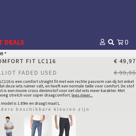
T DEALS
0
5 *
OMFORT FIT LC116
€ 49,97
LLIOT FADED USED
€ 99,95
LC116 is een comfort straight fit met een rechte pasvorm van dij tot enkel
at deze iets ruimer valt, en heeft een normale taille voor comfort. De stof
iot is een mooie cross denimstof voor net dat iets meer karakter. Met
oeg stretch voor super draagcomfort.
lees meer...
r in een lichtblauwe wassing met subtiel cross effect voor een authentieke
 model is 1.89m en draagt maat L.
k.
ndere beschikbare kleuren zijn
Comfort Fit - Medium Waist
teriaal
toen
99 %
astaan
1 %