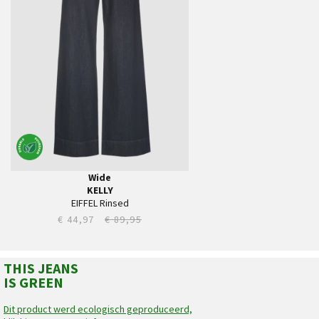
30
31
32
33
34
35
36
Wide
KELLY
EIFFEL Rinsed
€ 44,97
€ 89,95
THIS JEANS
IS GREEN
Dit product werd ecologisch geproduceerd,