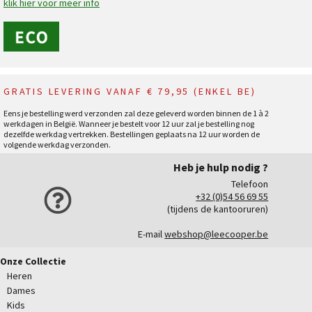
klik hier voor meer info
GRATIS LEVERING VANAF € 79,95 (ENKEL BE)
Eens je bestelling werd verzonden zal deze geleverd worden binnen de 1 à 2
werkdagen in België. Wanneer je bestelt voor 12 uur zal je bestelling nog
dezelfde werkdag vertrekken. Bestellingen geplaats na 12 uur worden de
volgende werkdag verzonden.
Heb je hulp nodig ?
Telefoon
+32 (0)54 56 69 55
(tijdens de kantooruren)
E-mail
webshop@leecooper.be
Onze Collectie
Heren
Dames
Kids