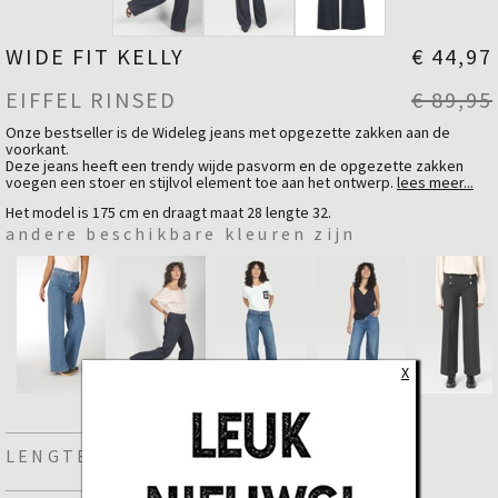
WIDE FIT KELLY
€ 44,97
EIFFEL RINSED
€ 89,95
Onze bestseller is de Wideleg jeans met opgezette zakken aan de
voorkant.
Deze jeans heeft een trendy wijde pasvorm en de opgezette zakken
voegen een stoer en stijlvol element toe aan het ontwerp.
lees meer...
Deze jeans heeft een cleane donkerblauwe rinsed wassing en is
Het model is 175 cm en draagt maat 28 lengte 32.
voorzien van subtiele ton-sur-ton stiksels.
andere beschikbare kleuren zijn
Fit
Wide Fit - High Waist
Materiaal
Katoen
99 %
Elastaan
1 %
X
LENGTE