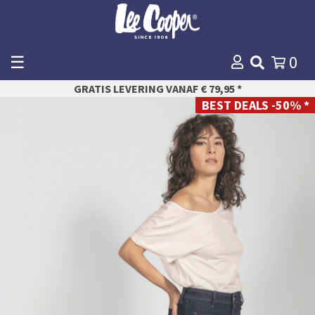
☰
0
WINKELMANDJE
GRATIS LEVERING VANAF € 79,95 *
AFREKENEN
BEST DEALS -50% *