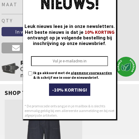
MAAT
QTY
Leuk nieuws lees je in onze newsletters.
10% KORTING
Het beste nieuws is dat je
ontvangt op je volgende bestelling bij
inschrijving op onze nieuwsbrief.
Is je maat niet beschikbaar ?
Riem nodig ?
Check ons ruim aanbod met de juiste
Ik ga akkoord met de
algemene voorwaarden
maatindicatie.
& ik schrijf me in voor de nieuwsbrief.
-10% KORTING!
SHOP THE LOOK
24
* De promocode ontvang je in je mailbox & is slechts
25
eenmalig geldig bij een allereerste aanmelding en bij niet
afgeprijsde artikelen.
26
27
28
29