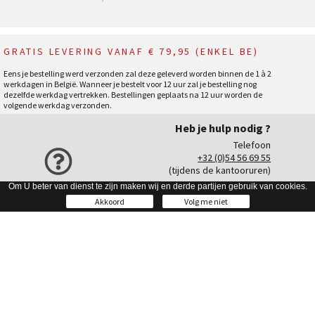
GRATIS LEVERING VANAF € 79,95 (ENKEL BE)
Eens je bestelling werd verzonden zal deze geleverd worden binnen de 1 à 2
werkdagen in België. Wanneer je bestelt voor 12 uur zal je bestelling nog
dezelfde werkdag vertrekken. Bestellingen geplaats na 12 uur worden de
volgende werkdag verzonden.
Heb je hulp nodig ?
Telefoon
+32 (0)54 56 69 55
(tijdens de kantooruren)
Om U beter van dienst te zijn maken wij en derde partijen gebruik van cookies.
E-mail
webshop@leecooper.be
Akkoord
Volg me niet
Onze Collectie
Heren
Dames
Kids
Unisex
Info