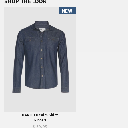
SHOP THE LOOK
NEW
S
M
L
XL
XXL
XXXL
DARILO Denim Shirt
Rinced
€ 79,95