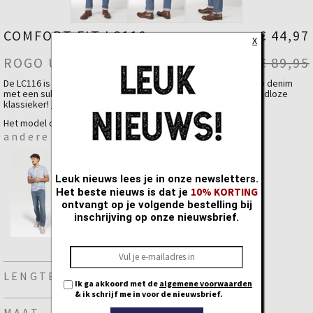
COMFORT FIT LC116
€ 44,97
X
ROGO USED
€ 89,95
De LC116 is onze comfortfit jeans, gemaakt van hoogwaardige denim
met een subtiele midblauwe wassing en lichte effecten. Een tijdloze
klassieker!
lees meer...
Deze jeans tailleert klein dus best een maatje groter nemen.
Het model draagt maat 32 lengte 34
andere beschikbare kleuren zijn
Fit
Comfort Fit - Medium Waist
Materiaal
Katoen
98 %
Elastaan
2 %
Leuk nieuws lees je in onze newsletters.
10% KORTING
Het beste nieuws is dat je
ontvangt op je volgende bestelling bij
inschrijving op onze nieuwsbrief.
LENGTE
Ik ga akkoord met de
algemene voorwaarden
& ik schrijf me in voor de nieuwsbrief.
MAAT