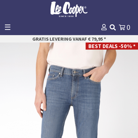
☰
0
WINKELMANDJE
GRATIS LEVERING VANAF € 79,95 *
AFREKENEN
BEST DEALS -50% *