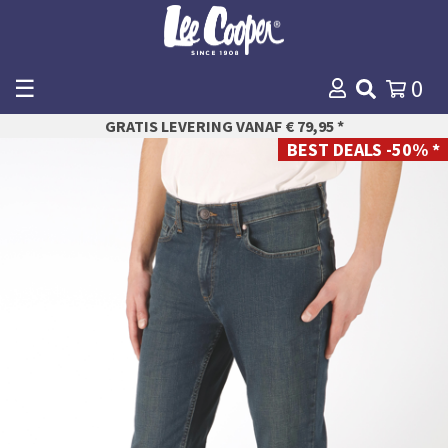
☰
0
WINKELMANDJE
GRATIS LEVERING VANAF € 79,95 *
AFREKENEN
BEST DEALS -50% *