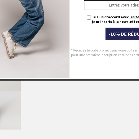
Je suis d'accord avec
les t
je m-inscris à la newsletter
-10% DE RÉD
* Recevez le code promo dans voire boîte m
pour une première inscription et sur des a