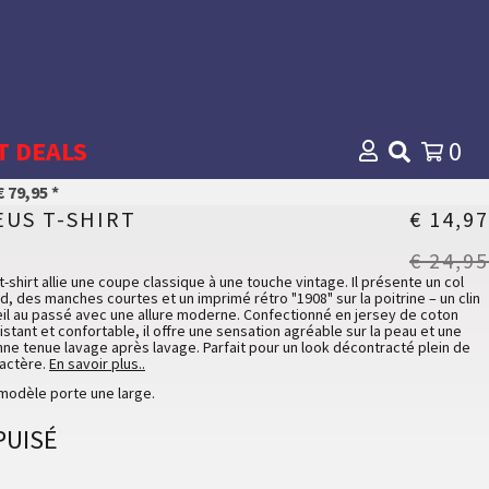
T DEALS
0
 79,95 *
EUS T-SHIRT
€ 14,97
€ 24,95
t-shirt allie une coupe classique à une touche vintage. Il présente un col
d, des manches courtes et un imprimé rétro "1908" sur la poitrine – un clin
il au passé avec une allure moderne. Confectionné en jersey de coton
istant et confortable, il offre une sensation agréable sur la peau et une
ne tenue lavage après lavage. Parfait pour un look décontracté plein de
actère.
En savoir plus..
ol rond et manches courtes pour une silhouette classique
modèle porte une large.
mprimé rétro "1908" sur la poitrine pour une touche vintage
ersey de coton épais et confortable
PUISÉ
tails du tissu
ton
100 %