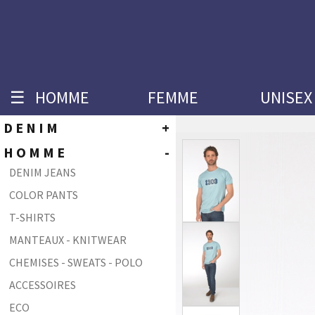
☰
HOMME
FEMME
UNISEX
DENIM
+
HOMME
HOMME
-
LC104 - SKINNY FIT
DENIM JEANS
LC106 - SLIM FIT
COLOR PANTS
LC108 - TAPERED FIT
T-SHIRTS
LC110 - SLIM FIT
LC112 - STRAIGHT FIT
MANTEAUX - KNITWEAR
LC116 - COMFORT FIT
CHEMISES - SWEATS - POLO
LC132 - RELAXED STRAIGHT FIT
ACCESSOIRES
LC134 - BOOTCUT FIT
ECO
FEMME