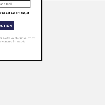
ermes et conditions
,et
.
UCTION
ail & offre valable uniquement
rticles non-démarqués.