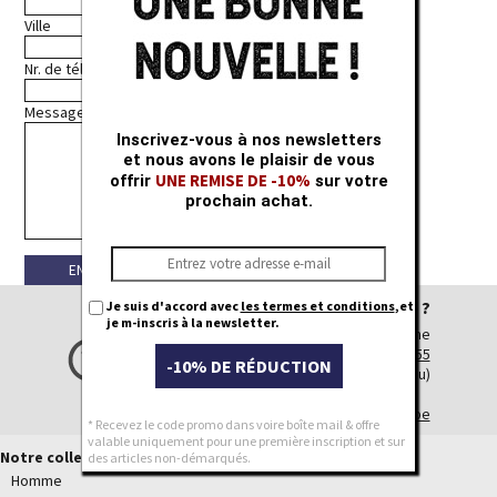
Ville
Nr. de téléphone
Message
(*)
Inscrivez-vous à nos newsletters
et nous avons le plaisir de vous
UNE REMISE DE -10%
offrir
sur votre
prochain achat.
Avez-vous besoin d'aide ?
Je suis d'accord avec
les termes et conditions
,et
je m-inscris à la newsletter.
Téléphone
+32 (0)54 56 69 55
-10% DE RÉDUCTION
(Pendant les horaires de bureau)
E-mail
webshop@leecooper.be
* Recevez le code promo dans voire boîte mail & offre
valable uniquement pour une première inscription et sur
Notre collection
des articles non-démarqués.
Homme