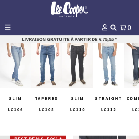
☰
0
WINKELMANDJE
LIVRAISON GRATUITE À PARTIR DE € 79,95 *
Payer
SLIM
TAPERED
SLIM
STRAIGHT
COM
LC106
LC108
LC110
LC112
LC