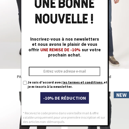
31
31
32
32
33
33
34
34
35
35
36
36
Inscrivez-vous à nos newsletters
38
38
et nous avons le plaisir de vous
40
40
UNE REMISE DE -10%
offrir
sur votre
prochain achat.
Slim LC110
Slim LC110
PANO night blue
NORMAN Blend
Je suis d'accord avec
les termes et conditions
,et
€ 99,95
€ 99,95
je m-inscris à la newsletter.
NEW
NEW
28
28
-10% DE RÉDUCTION
29
29
30
30
* Recevez le code promo dans voire boîte mail & offre
31
31
valable uniquement pour une première inscription et sur
32
32
des articles non-démarqués.
33
33