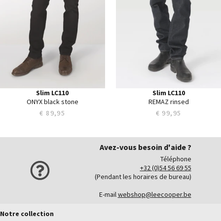
34
34
35
35
36
36
38
38
40
40
Slim LC110
Slim LC110
ONYX black stone
REMAZ rinsed
€ 89,95
€ 99,95
Avez-vous besoin d'aide ?
Téléphone
+32 (0)54 56 69 55
(Pendant les horaires de bureau)
E-mail
webshop@leecooper.be
Notre collection