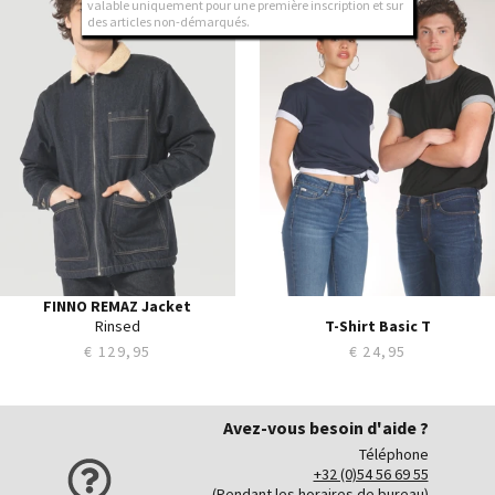
valable uniquement pour une première inscription et sur
L
L
des articles non-démarqués.
XL
XL
XXL
XXL
XXXL
XXXL
FINNO REMAZ Jacket
Rinsed
T-Shirt Basic T
€ 129,95
€ 24,95
Avez-vous besoin d'aide ?
Téléphone
+32 (0)54 56 69 55
(Pendant les horaires de bureau)