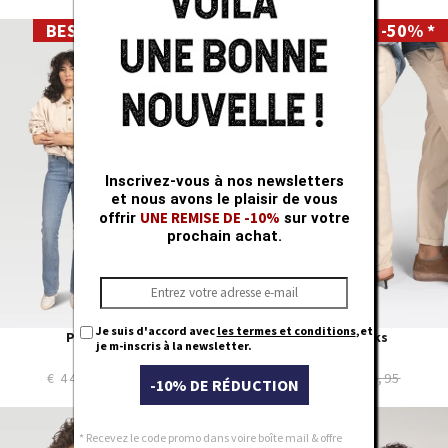
BEST DEALS -50% *
BEST DEALS -50% *
S
XS
M
S
L
M
XL
L
XXL
XL
XXXL
XXL
Inscrivez-vous à nos newsletters
et nous avons le plaisir de vous
UNE REMISE DE -10%
offrir
sur votre
prochain achat.
Je suis d'accord avec
les termes et conditions
,et
PAPOU Shirt
BEERAS Slacks
je m-inscris à la newsletter.
Liner Ecru
LINNEN Ecru
€ 44,97
€ 89,95
€ 44,97
€ 89,95
-10% DE RÉDUCTION
NEW
S
S
* Recevez le code promo dans voire boîte mail & offre
M
M