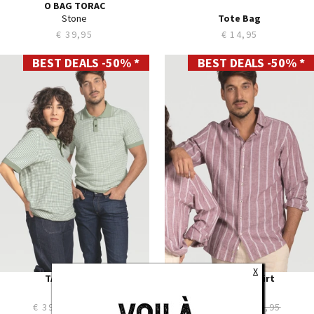
O BAG TORAC
Stone
Tote Bag
€ 39,95
€ 14,95
BEST DEALS -50% *
BEST DEALS -50% *
S
S
M
M
L
L
XL
XL
XXL
XXL
XXXL
XXXL
X
TANNER Polo
AVENUE 10 Shirt
Basil
Grape
€ 39,97
€ 79,95
€ 44,97
€ 89,95