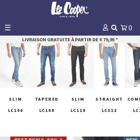
☰
0
WINKELMANDJE
LIVRAISON GRATUITE À PARTIR DE € 79,95 *
Payer
SLIM
TAPERED
SLIM
STRAIGHT
COM
LC106
LC108
LC110
LC112
LC