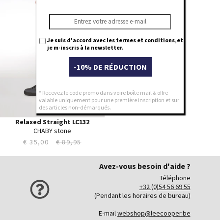
31
32
33
34
Je suis d'accord avec
les termes et conditions
,et
35
je m-inscris à la newsletter.
36
-10% DE RÉDUCTION
38
40
* Recevez le code promo dans voire boîte mail & offre
valable uniquement pour une première inscription et sur
des articles non-démarqués.
Relaxed Straight LC132
CHABY stone
€ 35,00
€ 89,95
Avez-vous besoin d'aide ?
Téléphone
+32 (0)54 56 69 55
(Pendant les horaires de bureau)
E-mail
webshop@leecooper.be