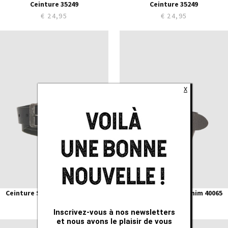
Ceinture 35249
Ceinture 35249
€ 24,95
€ 24,95
80
80
85
85
90
90
95
95
100
100
X
105
105
110
110
115
115
120
120
125
125
Ceinture Special Denim 40065
Ceinture Special Denim 40065
€ 24,95
€ 24,95
Inscrivez-vous à nos newsletters
et nous avons le plaisir de vous
80
75