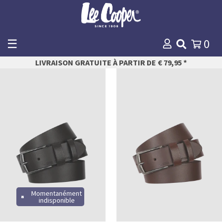
☰
0
WINKELMANDJE
LIVRAISON GRATUITE À PARTIR DE € 79,95 *
Payer
85
90
95
100
105
110
115
Momentanément
indisponible