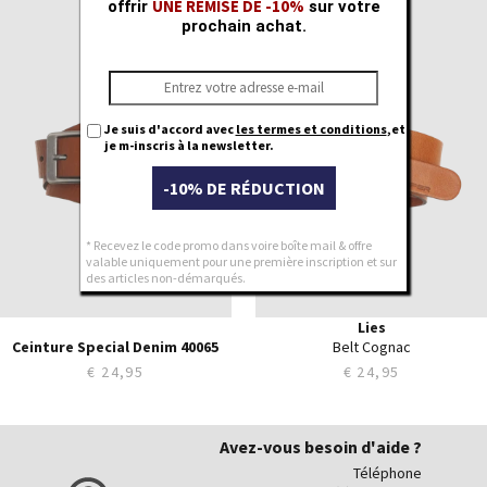
UNE REMISE DE -10%
offrir
sur votre
85
80
prochain achat.
90
85
95
90
100
95
105
100
Je suis d'accord avec
les termes et conditions
,et
110
105
je m-inscris à la newsletter.
115
120
-10% DE RÉDUCTION
125
* Recevez le code promo dans voire boîte mail & offre
valable uniquement pour une première inscription et sur
des articles non-démarqués.
Lies
Ceinture Special Denim 40065
Belt Cognac
€ 24,95
€ 24,95
Avez-vous besoin d'aide ?
Téléphone