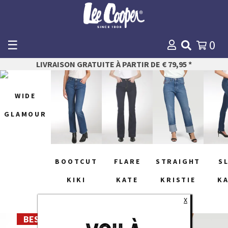
☰
0
WINKELMANDJE
LIVRAISON GRATUITE À PARTIR DE € 79,95 *
Payer
WIDE
GLAMOUR
BOOTCUT
FLARE
STRAIGHT
S
KIKI
KATE
KRISTIE
K
X
BEST DEALS -50% *
26
24