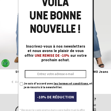
27
25
28
26
29
27
30
28
31
29
32
30
33
31
34
32
35
33
Inscrivez-vous à nos newsletters
36
34
et nous avons le plaisir de vous
UNE REMISE DE -10%
offrir
sur votre
prochain achat.
Straight KALI
Straight KRISTIE REMO Jeans
MAIN used
Mid used
€ 44,97
€ 89,95
€ 89,95
Je suis d'accord avec
les termes et conditions
,et
je m-inscris à la newsletter.
-10% DE RÉDUCTION
Avez-vous besoin d'aide ?
Téléphone
+32 (0)54 56 69 55
* Recevez le code promo dans voire boîte mail & offre