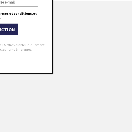
ermes et conditions
,et
.
UCTION
ail & offre valable uniquement
rticles non-démarqués.