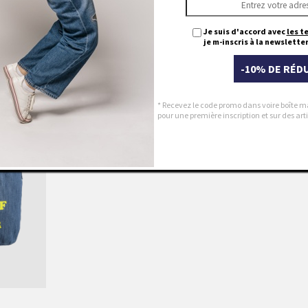
Je suis d'accord avec
les t
je m-inscris à la newsletter
-10% DE RÉD
* Recevez le code promo dans voire boîte m
pour une première inscription et sur des a