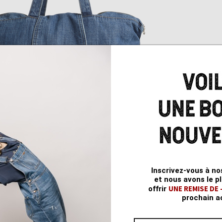
Inscrivez-vous à no
et nous avons le pl
UNE REMISE DE
offrir
prochain a