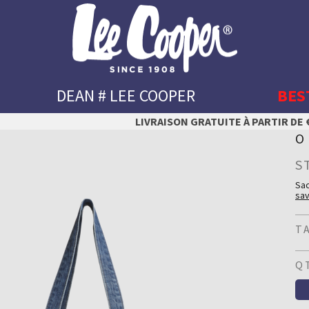
DEAN # LEE COOPER
BES
LIVRAISON GRATUITE À PARTIR DE €
O
S
Sac
sav
Poc
cui
T
Dé
Co
Q