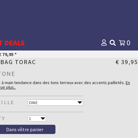
T DEALS
0
 79,95 *
 BAG TORAC
€ 39,95
TONE
 à main tendance dans des tons terreux avec des accents pailletés.
En
oir plus..
hette intérieure avec fermeture éclair. Poignées renforcées. Petit logo en
r véritable de Lee Cooper.
AILLE
tails du tissu
ton
100 %
TY