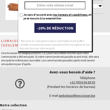
TAILLE
Je suis d'accord avec
les termes et conditions
,et
QTY
je m-inscris à la newsletter.
-10% DE RÉDUCTION
LIVRAISON GRATUITE À PARTIR DE € 79,95
* Recevez le code promo dans voire boîte mail & offre
valable uniquement pour une première inscription et sur
(SEULEMENT BE)
des articles non-démarqués.
Une livraison en Belgique prend 1 à 2 jours ouvrables une fois que votre
commande a été envoyée. Si votre commande est passée avant midi, elle sera
envoyée le même jour ouvrable. Les commandes passées après midi seront
envoyées le jour d’après.
Avez-vous besoin d'aide ?
Téléphone
+32 (0)54 56 69 55
(Pendant les horaires de bureau)
E-mail
webshop@leecooper.be
Notre collection