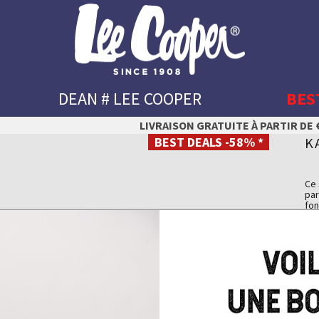
DEAN # LEE COOPER
BES
LIVRAISON GRATUITE À PARTIR DE €
BEST DEALS -58% *
K
Ce 
par
fon
É