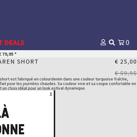
T DEALS
0
 79,95 *
AREN SHORT
€ 25,00
€ 59,95
short est fabriqué en colourdenim dans une couleur turquoise fraîche,
fait pour les journées chaudes. Sa couleur vive et sa coupe confortable en
t un choix idéal pour un look estival dynamique.
X
PUISÉ