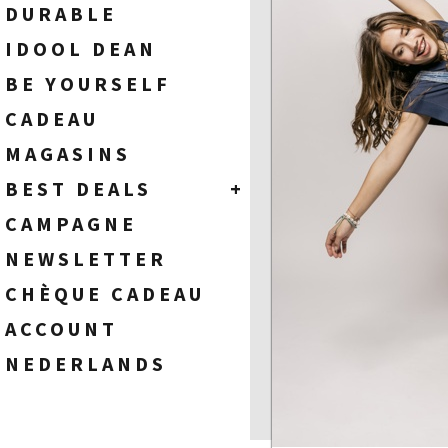
CHAUSSETTES
HOMME
DURABLE
WIDE FIT - HIGH WAIST
SACS
FEMME
IDOOL DEAN
FLARE FIT - HIGH WAIST
BOOTCUT FIT - HIGH WAIST
BE YOURSELF
STRAIGHT FIT - HIGH WAIST
CADEAU
SLIM FIT - HIGH WAIST
SKINNY FIT - HIGH WAIST
MAGASINS
BEST DEALS
+
HOMME
CAMPAGNE
FEMME
NEWSLETTER
CHÈQUE CADEAU
ACCOUNT
NEDERLANDS