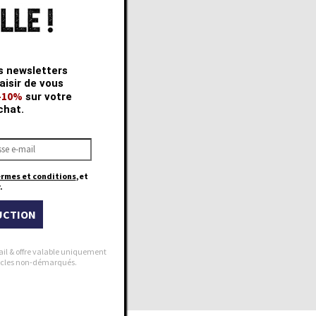
s newsletters
aisir de vous
 -10%
sur votre
chat.
ermes et conditions
,et
.
UCTION
ail & offre valable uniquement
rticles non-démarqués.