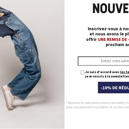
Inscrivez-vous à no
et nous avons le pl
UNE REMISE DE
offrir
prochain a
Je suis d'accord avec
les t
je m-inscris à la newsletter
-10% DE RÉD
* Recevez le code promo dans voire boîte m
pour une première inscription et sur des a