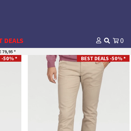
T DEALS
0
 79,95 *
 -50% *
BEST DEALS -50% *
28
29
30
31
32
33
34
35
36
38
40