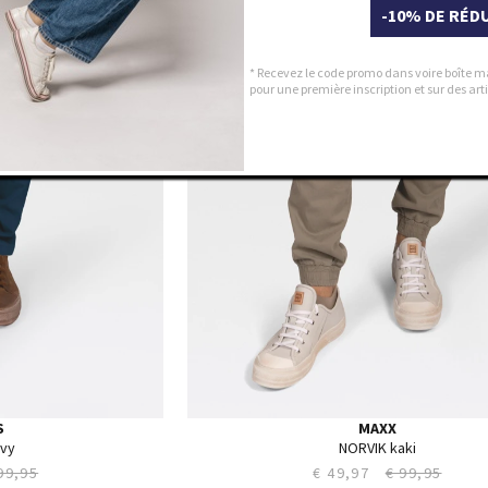
-10% DE RÉD
34
35
36
* Recevez le code promo dans voire boîte m
pour une première inscription et sur des a
38
40
42
44
S
MAXX
avy
NORVIK kaki
99,95
€ 49,97
€ 99,95