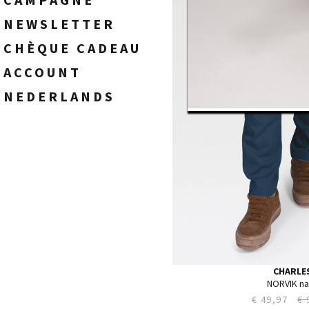
34
FEMME
NEWSLETTER
35
36
CHÈQUE CADEAU
38
ACCOUNT
40
NEDERLANDS
CHARLE
NORVIK n
€ 49,97
€ 