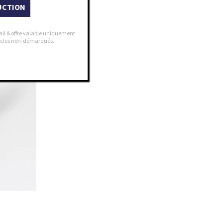
UCTION
ail & offre valable uniquement
rticles non-démarqués.