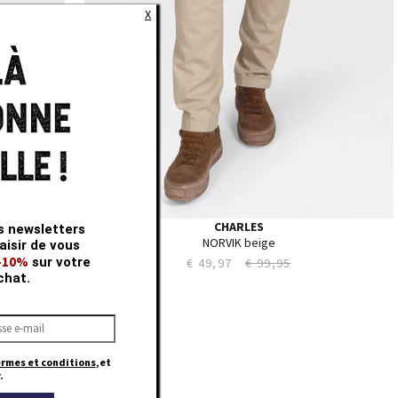
X
CHARLES
s newsletters
NORVIK beige
aisir de vous
 -10%
sur votre
€ 49,97
€ 99,95
chat.
 -50% *
ermes et conditions
,et
.