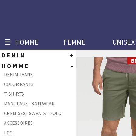
☰
HOMME
FEMME
UNISEX
DENIM
+
B
S
HOMME
HOMME
-
M
LC104 - SKINNY FIT
DENIM JEANS
L
LC106 - SLIM FIT
XL
COLOR PANTS
LC108 - TAPERED FIT
XXL
T-SHIRTS
XXXL
LC110 - SLIM FIT
LC112 - STRAIGHT FIT
MANTEAUX - KNITWEAR
LC116 - COMFORT FIT
CHEMISES - SWEATS - POLO
LC132 - RELAXED STRAIGHT FIT
ACCESSOIRES
LC134 - BOOTCUT FIT
ECO
FEMME