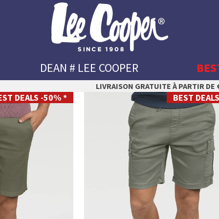
DEAN # LEE COOPER
BES
LIVRAISON GRATUITE À PARTIR DE €
EST DEALS -50% *
BEST DEALS
S
M
L
XL
XXL
XXXL