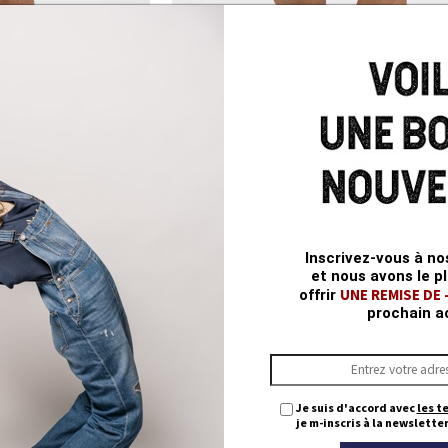
horts
GILMAR Shorts
Inscrivez-vous à no
Kaki
et nous avons le pl
UNE REMISE DE
offrir
69,95
€ 34,97
€ 69,95
prochain a
EST DEALS -50% *
BEST DEALS
28
29
30
31
Je suis d'accord avec
les t
je m-inscris à la newsletter
32
33