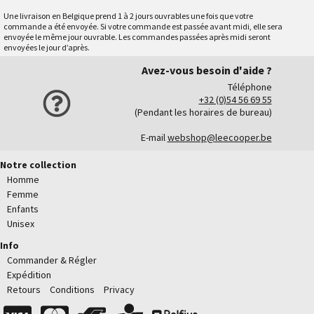
Une livraison en Belgique prend 1 à 2 jours ouvrables une fois que votre
commande a été envoyée. Si votre commande est passée avant midi, elle sera
envoyée le même jour ouvrable. Les commandes passées après midi seront
envoyées le jour d’après.
Avez-vous besoin d'aide ?
Téléphone
+32 (0)54 56 69 55
(Pendant les horaires de bureau)
E-mail
webshop@leecooper.be
Notre collection
Homme
Femme
Enfants
Unisex
Info
Commander & Régler
Expédition
Retours
Conditions
Privacy