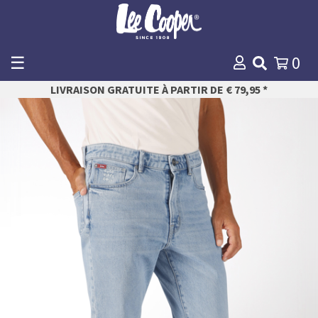
☰
0
WINKELMANDJE
LIVRAISON GRATUITE À PARTIR DE € 79,95 *
Payer