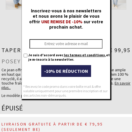
Inscrivez-vous à nos newsletters
et nous avons le plaisir de vous
UNE REMISE DE -10%
offrir
sur votre
prochain achat.
TAPERED COMFORT FIT CESAR
€ 99,95
Je suis d'accord avec
les termes et conditions
,et
je m-inscris à la newsletter.
POSEY FADED BLUE
Ce jean offre une coupe tapered décontractée, avec une forme ample
-10% DE RÉDUCTION
en haut qui se resserre vers les chevilles. Confectionné en denim 100 %
recyclé, il allie durabilité et style. Le lavage clair estival apporte une
touche fraîche et moderne, parfaite pour les journées chaudes.
En savoir
* Recevez le code promo dans voire boîte mail & offre
plus..
valable uniquement pour une première inscription et sur
Cet article fait partie de notre Positive Collection.
Le modèle porte la taille 32 longueur 32.
des articles non-démarqués.
Fit
Tapered Comfort Fit - Medium waist
ÉPUISÉ
Détails du tissu
cotton recyclé
68 %
LYOCELL recyclé
31 %
Elasthanne
1 %
LIVRAISON GRATUITE À PARTIR DE € 79,95
(SEULEMENT BE)