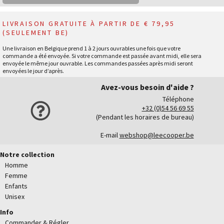
LIVRAISON GRATUITE À PARTIR DE € 79,95
(SEULEMENT BE)
Une livraison en Belgique prend 1 à 2 jours ouvrables une fois que votre
commande a été envoyée. Si votre commande est passée avant midi, elle sera
envoyée le même jour ouvrable. Les commandes passées après midi seront
envoyées le jour d’après.
Avez-vous besoin d'aide ?
Téléphone
+32 (0)54 56 69 55
(Pendant les horaires de bureau)
E-mail
webshop@leecooper.be
Notre collection
Homme
Femme
Enfants
Unisex
Info
Commander & Régler