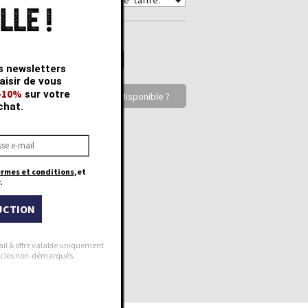
TY
s newsletters
aisir de vous
 -10%
sur votre
Votre taille n'est pas disponible ?
chat.
ermes et conditions
,et
.
UCTION
ail & offre valable uniquement
rticles non-démarqués.