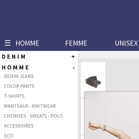
☰
HOMME
FEMME
UNISEX
DENIM
+
HOMME
HOMME
-
LC104 - SKINNY FIT
DENIM JEANS
LC106 - SLIM FIT
COLOR PANTS
LC108 - TAPERED FIT
T-SHIRTS
LC110 - SLIM FIT
LC112 - STRAIGHT FIT
MANTEAUX - KNITWEAR
LC116 - COMFORT FIT
CHEMISES - SWEATS - POLO
LC132 - RELAXED STRAIGHT FIT
ACCESSOIRES
LC134 - BOOTCUT FIT
ECO
FEMME