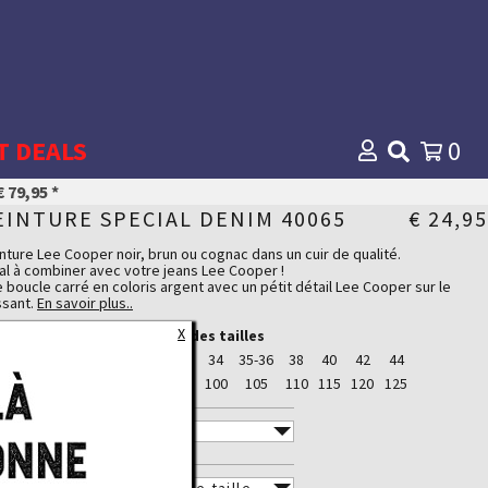
T DEALS
0
 79,95 *
EINTURE SPECIAL DENIM 40065
€ 24,95
nture Lee Cooper noir, brun ou cognac dans un cuir de qualité.
al à combiner avec votre jeans Lee Cooper !
 boucle carré en coloris argent avec un pétit détail Lee Cooper sur le
ssant.
En savoir plus..
largeur de cette ceinture est de 3.7 cm.
X
Tableau des tailles
tails du tissu
100 % Cuir
ans
28-29
30-31
32-33
34
35-36
38
40
42
44
inture
85
90
95
100
105
110
115
120
125
OULEUR
AILLE