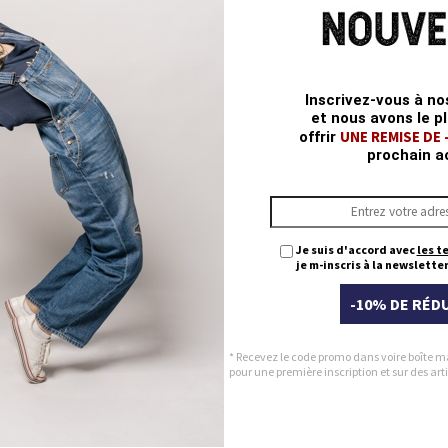
Q
Inscrivez-vous à no
et nous avons le pl
UNE REMISE DE
offrir
prochain a
Je suis d'accord avec
les t
je m-inscris à la newsletter
-10% DE RÉD
* Recevez le code promo dans voire boîte m
pour une première inscription et sur des a