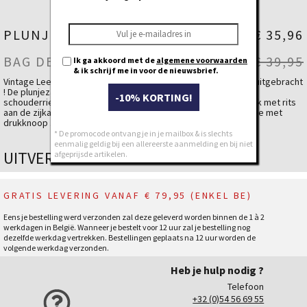
PLUNJEZAK ULYSS
€ 35,96
BAG DENIM
€ 39,95
Ik ga akkoord met de
algemene voorwaarden
& ik schrijf me in voor de nieuwsbrief.
Vintage Lee Cooper zak uit de jaren 70 die vandaag wordt heruitgebracht
! De plunjezak beschikt over een afneembare en verstelbare
-10% KORTING!
schouderriem en 2 handvaten voor het dragen. Opgestikte zak met rits
aan de zijkant. Authentieke Lee Cooper broderie op het zijzakje met
drukknoop . Binnenin zakje met rits.
* De promocode ontvang je in je mailbox & is slechts
Materiaal
100% Katoen
eenmalig geldig bij een allereerste aanmelding en bij niet
UITVERKOCHT
afgeprijsde artikelen.
GRATIS LEVERING VANAF € 79,95 (ENKEL BE)
Eens je bestelling werd verzonden zal deze geleverd worden binnen de 1 à 2
werkdagen in België. Wanneer je bestelt voor 12 uur zal je bestelling nog
dezelfde werkdag vertrekken. Bestellingen geplaats na 12 uur worden de
volgende werkdag verzonden.
Heb je hulp nodig ?
Telefoon
+32 (0)54 56 69 55