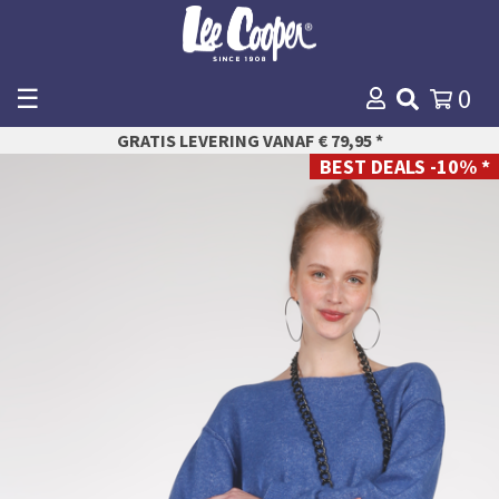
☰
0
WINKELMANDJE
GRATIS LEVERING VANAF € 79,95 *
AFREKENEN
BEST DEALS -10% *