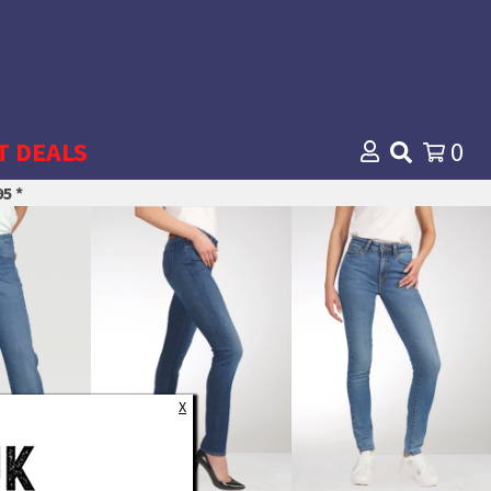
T DEALS
0
5 *
X