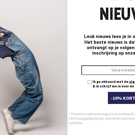
BOOTCUT
FLARE
STRA
KIKI
KATE
KRIS
Leuk nieuws lees je in 
Het beste nieuws is da
EST DEALS -50% *
ontvangt op je volgend
inschrijving op onz
Ik ga akkoord met de
alg
& ik schrijf me in voor d
-10% KORT
* De promocode ontvang je in je mailbox & i
eenmalig geldig bij een allereerste aanmeldi
artikelen.