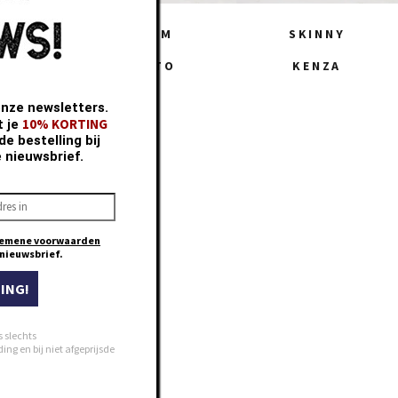
IGHT
SLIM
SKINNY
TIE
KATO
KENZA
onze newsletters.
10% KORTING
t je
e bestelling bij
e nieuwsbrief.
emene voorwaarden
e nieuwsbrief.
ING!
s slechts
ng en bij niet afgeprijsde