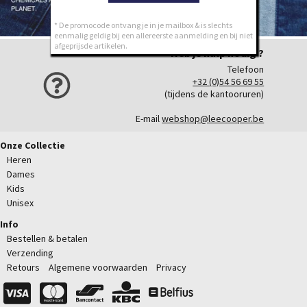
* De promocode ontvang je in je mailbox & is slechts
eenmalig geldig bij een allereerste aanmelding en bij niet
afgeprijsde artikelen.
Heb je hulp nodig ?
Telefoon
+32 (0)54 56 69 55
(tijdens de kantooruren)
E-mail
webshop@leecooper.be
Onze Collectie
Heren
Dames
Kids
Unisex
Info
Bestellen & betalen
Verzending
Retours
Algemene voorwaarden
Privacy