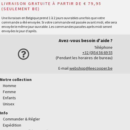
LIVRAISON GRATUITE À PARTIR DE € 79,95
(SEULEMENT BE)
Une livraison en Belgique prend 1 à 2 jours ouvrables une fois que votre
commande a été envoyée. Si votre commande est passée avant midi, elle sera
envoyée le même jour ouvrable. Les commandes passées après midi seront
envoyées le jour d’après.
Avez-vous besoin d'aide ?
Téléphone
+32 (0)54 56 69 55
(Pendant les horaires de bureau)
E-mail
webshop@leecooper.be
Notre collection
Homme
Femme
Enfants
Unisex
Info
Commander & Régler
Expédition