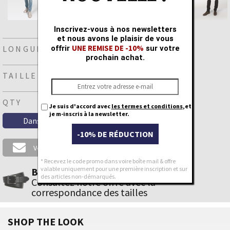
Inscrivez-vous à nos newsletters
et nous avons le plaisir de vous
UNE REMISE DE -10%
offrir
sur votre
LONGUEUR
prochain achat.
TAILLE
QTY
Je suis d'accord avec
les termes et conditions
,et
je m-inscris à la newsletter.
-10% DE RÉDUCTION
Votre taille n'est pas disponible ?
* Recevez le code promo dans voire boîte mail & offre
valable uniquement pour une première inscription et sur
Besion d’une Ceinture ?
des articles non-démarqués.
Consultez notre offre avec la
correspondance des tailles
SHOP THE LOOK