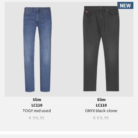
NEW
28
28
29
29
30
30
31
31
32
32
33
33
34
34
35
35
36
36
38
38
40
40
Slim
Slim
LC110
LC110
TOGY mid used
ONYX black stone
€ 99,95
€ 89,95